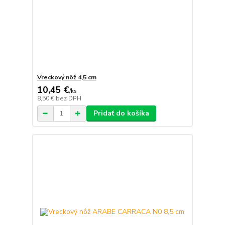
Vreckový nôž 4,5 cm
10,45 €
/
ks
8,50 €
bez DPH
Pridať do košíka