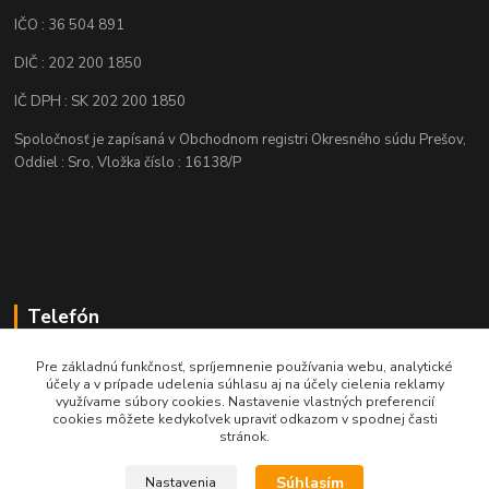
IČO : 36 504 891
DIČ : 202 200 1850
IČ DPH : SK 202 200 1850
Spoločnosť je zapísaná v Obchodnom registri Okresného súdu Prešov,
Oddiel : Sro, Vložka číslo : 16138/P
Telefón
+421 905 622 625
Pre základnú funkčnosť, spríjemnenie používania webu, analytické
účely a v prípade udelenia súhlasu aj na účely cielenia reklamy
využívame súbory cookies. Nastavenie vlastných preferencií
obchod@nozeplus.sk
cookies môžete kedykoľvek upraviť odkazom v spodnej časti
stránok.
Súhlasím
Nastavenia