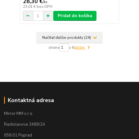
28,30 €
/
ks
23,01 €
bez DPH
Pridať do košíka
Načítať ďalšie produkty (24)
strana
z 6
ďalšie
Kontaktná adresa
Mirror MM s.r.o.
Rastislavova 3489/24
058 01 Poprad