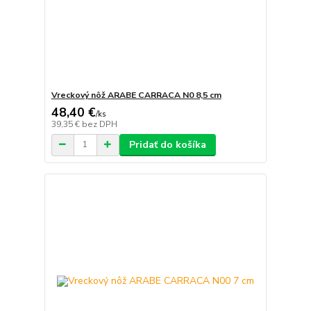
Vreckový nôž ARABE CARRACA N0 8,5 cm
48,40 €
/
ks
39,35 €
bez DPH
Pridať do košíka