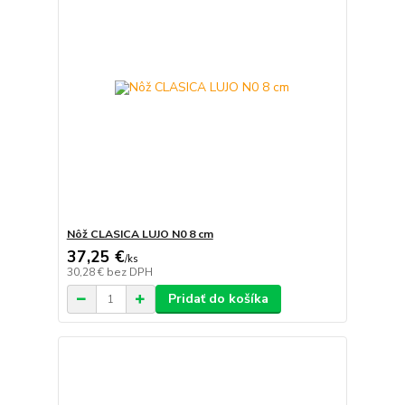
Nôž CLASICA LUJO N0 8 cm
37,25 €
/
ks
30,28 €
bez DPH
Pridať do košíka