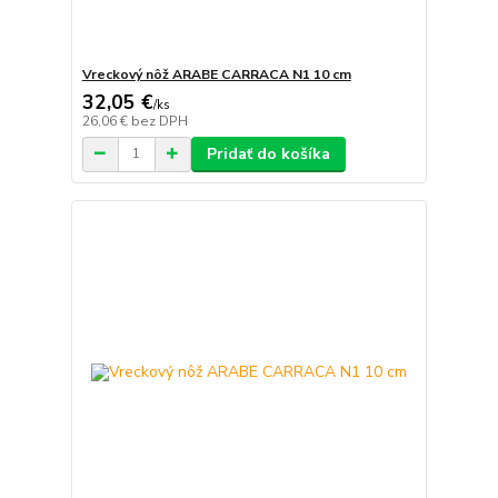
Vreckový nôž ARABE CARRACA N1 10 cm
32,05 €
/
ks
26,06 €
bez DPH
Pridať do košíka