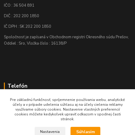
IČO : 36 504 891
DIČ : 202 200 1850
IČ DPH : SK 202 200 1850
Spoločnosť je zapísaná v Obchodnom registri Okresného súdu Prešov,
Oddiel : Sro, Vložka číslo : 16138/P
Telefón
+421 905 622 625
Pre základnú funkčnosť, spríjemnenie používania webu, analytické
účely a v prípade udelenia súhlasu aj na účely cielenia reklamy
využívame súbory cookies. Nastavenie vlastných preferencií
obchod@nozeplus.sk
cookies môžete kedykoľvek upraviť odkazom v spodnej časti
stránok.
Súhlasím
Nastavenia