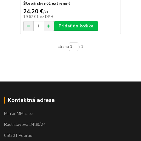
Štepársky nôž extremný
24,20 €
/
ks
19,67 €
bez DPH
Pridať do košíka
strana
z 1
Kontaktná adresa
Mirror MM s.r.o.
Rastislavova 3489/24
058 01 Poprad