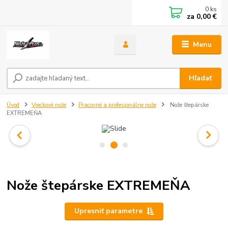
0
ks
za
0,00 €
Menu
Hľadať
Úvod
Vreckové nože
Pracovné a profesionálne nože
Nože štepárske
EXTREMEŇA
Nože štepárske EXTREMEŇA
Upresniť parametre