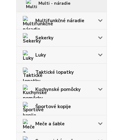
Multi - náradie
Multifunkčné náradie
Sekerky
Luky
Taktické lopatky
Kuchynské pomôcky
Športové kopije
Meče a šable