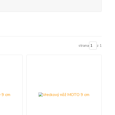
strana
z 1