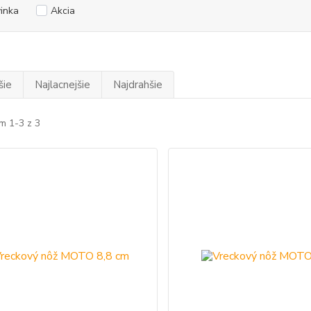
inka
Akcia
šie
Najlacnejšie
Najdrahšie
m 1-3 z 3