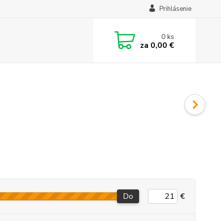
Prihlásenie
0
ks
za
0,00 €
Do
€