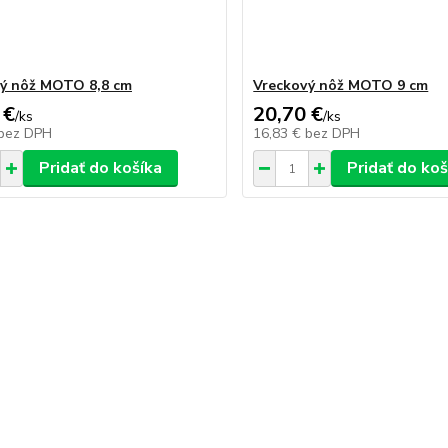
ý nôž MOTO 8,8 cm
Vreckový nôž MOTO 9 cm
 €
20,70 €
/
ks
/
ks
bez DPH
16,83 €
bez DPH
Pridať do košíka
Pridať do koš