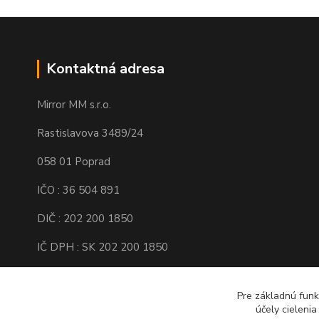
Kontaktná adresa
Mirror MM s.r.o.
Rastislavova 3489/24
058 01 Poprad
IČO : 36 504 891
DIČ : 202 200 1850
IČ DPH : SK 202 200 1850
Spoločnosť je zapísaná v Obchodnom
registri Okresného súdu Prešov, Oddiel :
Pre základnú funk
Sro, Vložka číslo : 16138/P
účely cieleni