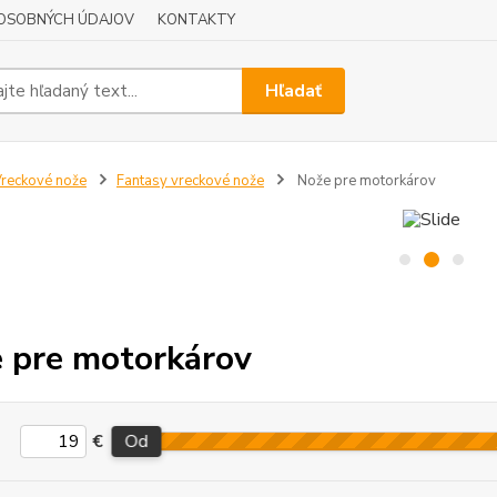
OSOBNÝCH ÚDAJOV
KONTAKTY
Hľadať
reckové nože
Fantasy vreckové nože
Nože pre motorkárov
 pre motorkárov
€
Od