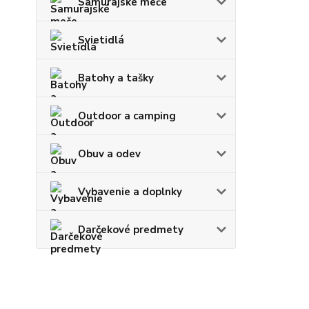
Samurajské meče
Svietidlá
Batohy a tašky
Outdoor a camping
Obuv a odev
Vybavenie a doplnky
Darčekové predmety