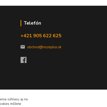
Telefón
+421 905 622 625
obchod@nozeplus.sk
enia súhlasu aj na
cookies môžete