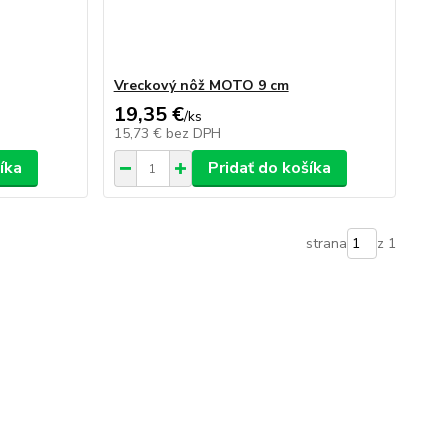
Vreckový nôž MOTO 9 cm
19,35 €
/
ks
15,73 €
bez DPH
íka
Pridať do košíka
strana
z 1