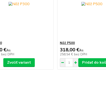
00
Nôž P500
0 €
318,00 €
/
ks
/
ks
€
bez DPH
258,54 €
bez DPH
Zvoliť variant
Pridať do koš