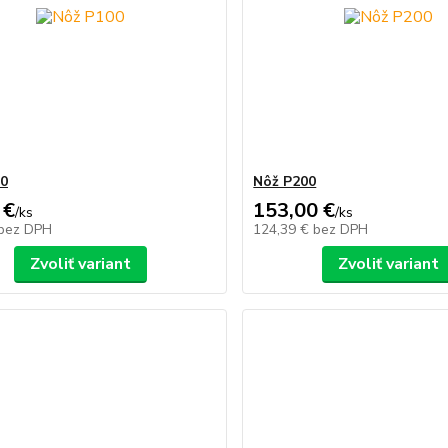
00
Nôž P200
 €
153,00 €
/
ks
/
ks
bez DPH
124,39 €
bez DPH
Zvoliť variant
Zvoliť variant