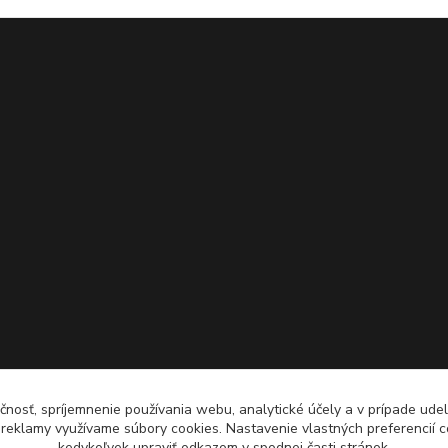
čnosť, spríjemnenie používania webu, analytické účely a v prípade udel
a reklamy využívame súbory cookies. Nastavenie vlastných preferencií 
kedykoľvek upraviť odkazom v spodnej časti stránok.