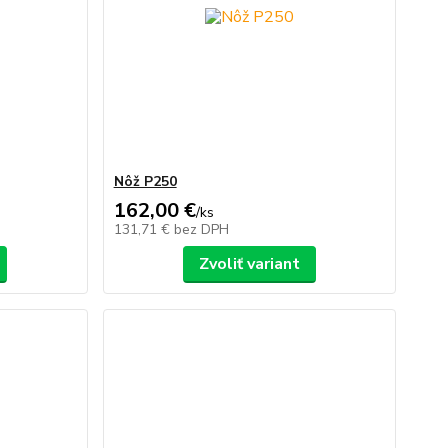
Nôž P250
162,00 €
/
ks
131,71 €
bez DPH
Zvoliť variant