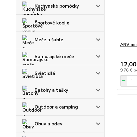
Kuchynské pomôcky
Športové kopije
Meče a šable
ANV mi
Samurajské meče
12,00
9,76 €
b
Svietidlá
Batohy a tašky
Outdoor a camping
Obuv a odev