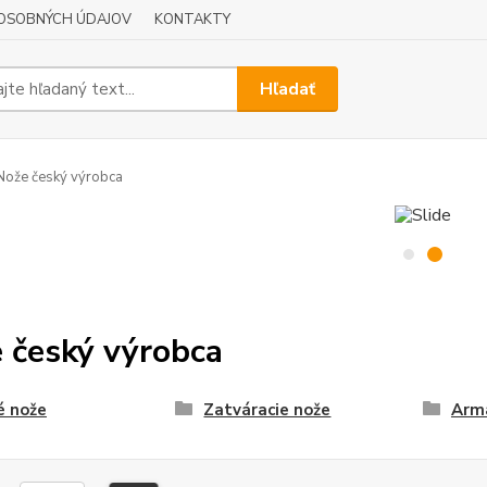
OSOBNÝCH ÚDAJOV
KONTAKTY
Hľadať
ože český výrobca
 český výrobca
é nože
Zatváracie nože
Armá