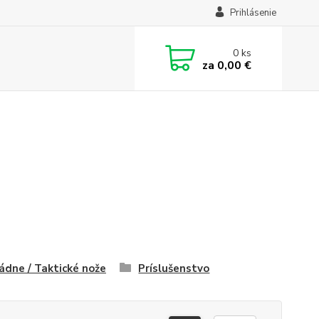
Prihlásenie
0
ks
za
0,00 €
dne / Taktické nože
Príslušenstvo