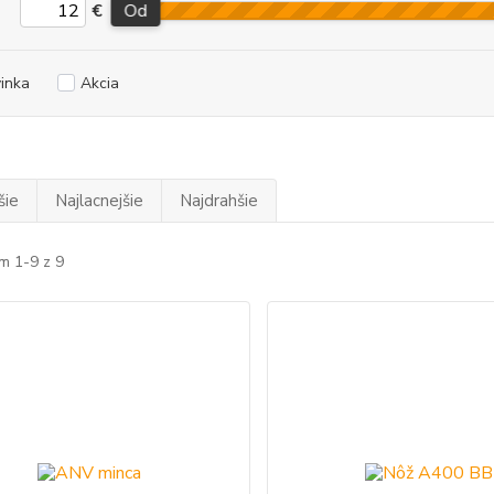
€
Od
inka
Akcia
šie
Najlacnejšie
Najdrahšie
m 1-9 z 9