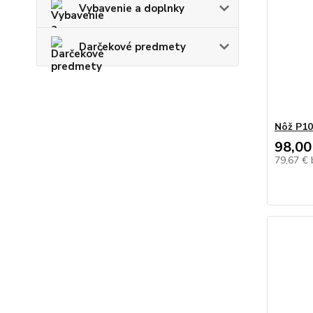
Vybavenie a doplnky
Darčekové predmety
Nôž P1
98,00
79,67 €