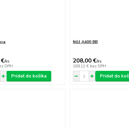
nca
Nôž A400 BB
 €
208,00 €
/
ks
/
ks
ez DPH
169,11 €
bez DPH
Pridať do košíka
Pridať do koš