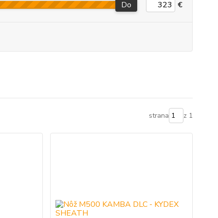
Do
€
strana
z 1