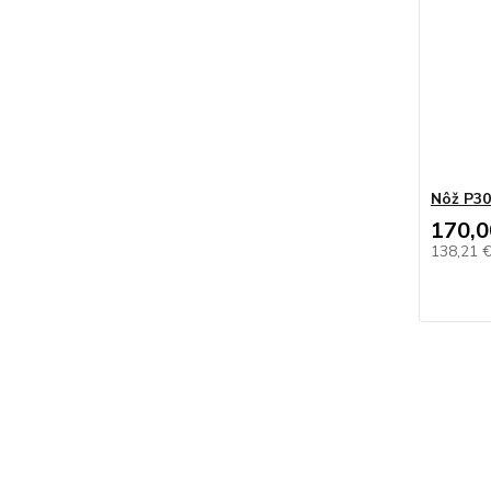
Nôž P3
170,0
138,21 