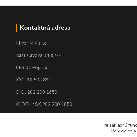
Kontaktná adresa
Mirror MM s.r.o.
Rastislavova 3489/24
058 01 Poprad
IČO : 36 504 891
DIČ : 202 200 1850
IČ DPH : SK 202 200 1850
Spoločnosť je zapísaná v Obchodnom
registri Okresného súdu Prešov, Oddiel :
Pre základnú funk
účely cieleni
Sro, Vložka číslo : 16138/P