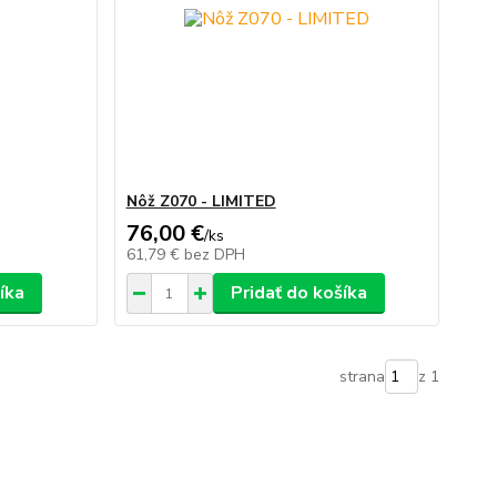
Nôž Z070 - LIMITED
76,00 €
/
ks
61,79 €
bez DPH
íka
Pridať do košíka
strana
z 1