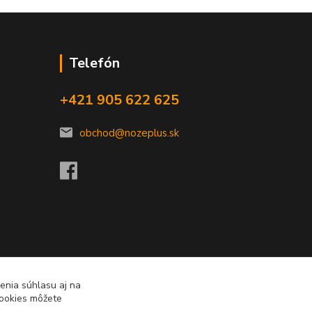
Telefón
+421 905 622 625
obchod@nozeplus.sk
enia súhlasu aj na
cookies môžete