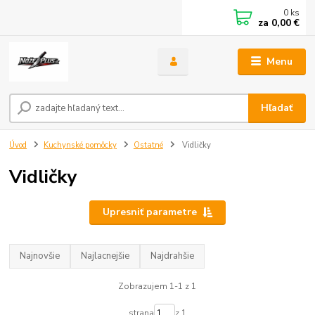
0
ks
za
0,00 €
Menu
Hľadať
Úvod
Kuchynské pomôcky
Ostatné
Vidličky
Vidličky
Upresniť parametre
Najnovšie
Najlacnejšie
Najdrahšie
Zobrazujem 1-1 z 1
strana
z 1