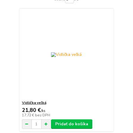
Vidlička veľká
21,80 €
/
ks
17,72 €
bez DPH
Pridať do košíka