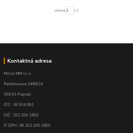
strana
z 1
Kontaktná adresa
Mirror MM s.r.o.
Rastislavova 3489/24
058 01 Poprad
IČO : 36 504 891
DIČ : 202 200 1850
IČ DPH : SK 202 200 1850