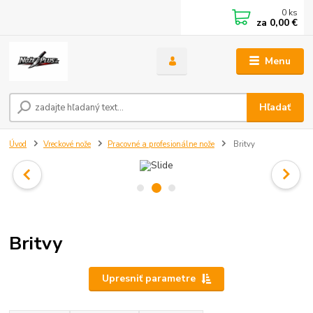
0
ks
za
0,00 €
Menu
Hľadať
Úvod
Vreckové nože
Pracovné a profesionálne nože
Britvy
Britvy
Upresniť parametre