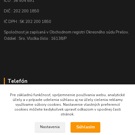
IČO : 36 504 891
DIČ : 202 200 1850
IČ DPH : SK 202 200 1850
Spoločnosť je zapísaná v Obchodnom registri Okresného súdu Prešov,
Oddiel : Sro, Vložka číslo : 16138/P
Telefón
+421 905 622 625
Pre základnú funkčnosť, spríjemnenie používania webu, analytické
účely a v prípade udelenia súhlasu aj na účely cielenia reklamy
využívame súbory cookies. Nastavenie vlastných preferencií
obchod@nozeplus.sk
cookies môžete kedykoľvek upraviť odkazom v spodnej časti
stránok.
Súhlasím
Nastavenia