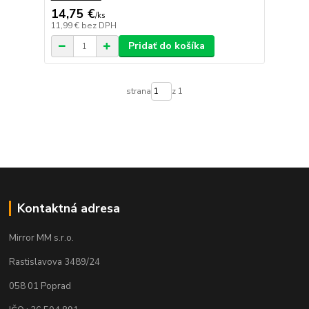
14,75 €
/
ks
11,99 €
bez DPH
Pridať do košíka
strana
z 1
Kontaktná adresa
Mirror MM s.r.o.
Rastislavova 3489/24
058 01 Poprad