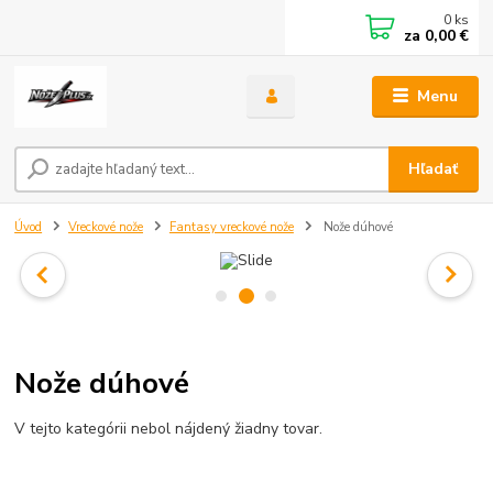
0
ks
za
0,00 €
Menu
Hľadať
Úvod
Vreckové nože
Fantasy vreckové nože
Nože dúhové
Nože dúhové
V tejto kategórii nebol nájdený žiadny tovar.