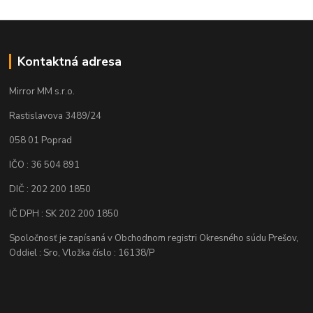
Kontaktná adresa
Mirror MM s.r.o.
Rastislavova 3489/24
058 01 Poprad
IČO : 36 504 891
DIČ : 202 200 1850
IČ DPH : SK 202 200 1850
Spoločnosť je zapísaná v Obchodnom registri Okresného súdu Prešov,
Oddiel : Sro, Vložka číslo : 16138/P