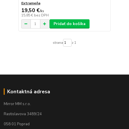
Extrameňa
19,50 €
/
ks
15,85 €
bez DPH
Pridať do košíka
strana
z 1
Kontaktná adresa
Mirror MM s.r.o.
Rastislavova 3489/24
058 01 Poprad