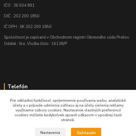
IČO : 36 504 891
DIČ : 202 200 1850
IČ DPH : SK 202 200 1850
Spoločnosť je zapísaná v Obchodnom registri Okresného súdu Prešov,
Oddiel : Sro, Vložka číslo : 16138/P
Telefón
+421 905 622 625
Pre základnú funkčnosť, spríjemnenie používania webu, analytické
účely a v prípade udelenia súhlasu aj na účely cielenia reklamy
využívame súbory cookies. Nastavenie vlastných preferencií
obchod@nozeplus.sk
cookies môžete kedykoľvek upraviť odkazom v spodnej časti
stránok.
Súhlasím
Nastavenia