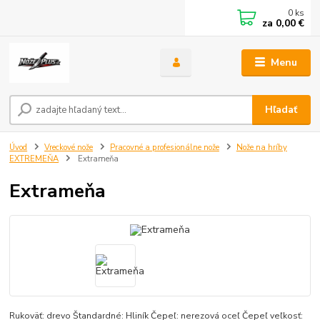
0
ks
za
0,00 €
Menu
Hľadať
Úvod
Vreckové nože
Pracovné a profesionálne nože
Nože na hríby
EXTREMEŇA
Extrameňa
Extrameňa
Rukoväť: drevo Štandardné: Hliník Čepeľ: nerezová oceľ Čepeľ veľkosť: