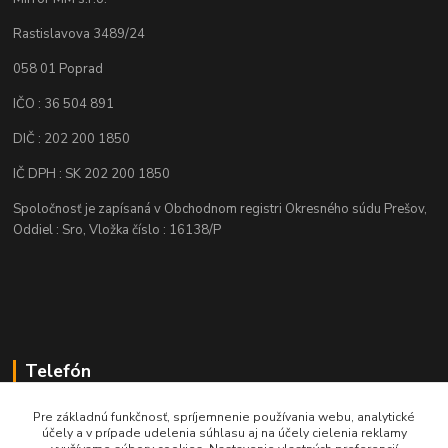
Rastislavova 3489/24
058 01 Poprad
IČO : 36 504 891
DIČ : 202 200 1850
IČ DPH : SK 202 200 1850
Spoločnosť je zapísaná v Obchodnom registri Okresného súdu Prešov,
Oddiel : Sro, Vložka číslo : 16138/P
Telefón
+421 905 622 625
Pre základnú funkčnosť, spríjemnenie používania webu, analytické
účely a v prípade udelenia súhlasu aj na účely cielenia reklamy