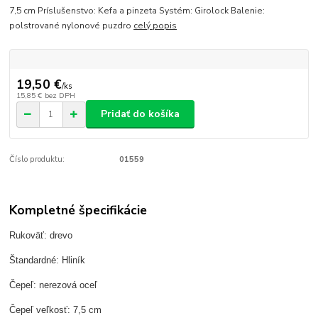
7,5 cm Príslušenstvo: Kefa a pinzeta Systém: Girolock Balenie:
polstrované nylonové puzdro
celý popis
19,50 €
/
ks
15,85 €
bez DPH
Pridať do košíka
Číslo produktu:
01559
Kompletné špecifikácie
Rukoväť: drevo
Štandardné: Hliník
Čepeľ: nerezová oceľ
Čepeľ veľkosť: 7,5 cm