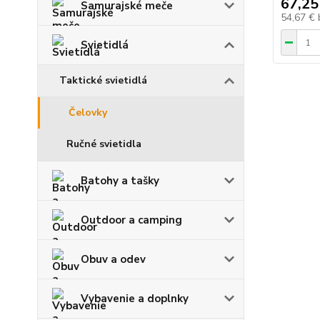
67,25
Samurajské meče
54,67 €
Svietidlá
Taktické svietidlá
Čelovky
Ručné svietidla
Batohy a tašky
Outdoor a camping
Obuv a odev
Vybavenie a doplnky