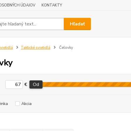
OSOBNÝCH ÚDAJOV
KONTAKTY
Hľadať
vietidlá
Taktické svietidlá
Čelovky
vky
€
Od
inka
Akcia