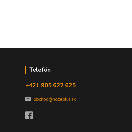
Telefón
+421 905 622 625
obchod@nozeplus.sk