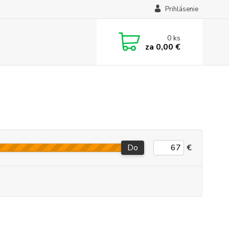
Prihlásenie
0
ks
za
0,00 €
Do
€