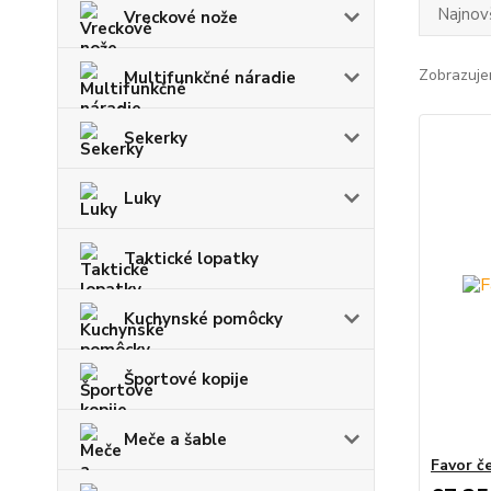
Najnov
Vreckové nože
Zobrazuje
Multifunkčné náradie
Sekerky
Luky
Taktické lopatky
Kuchynské pomôcky
Športové kopije
Meče a šable
Favor č