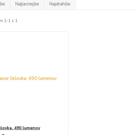
šie
Najlacnejšie
Najdrahšie
m 1-1 z 1
elovka. 490 lumenov