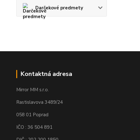
Darčekové predmety
Kontaktná adresa
Mirror MM s.r.o.
Rastislavova 3489/24
058 01 Poprad
IČO : 36 504 891
DIČ : 202 200 1850