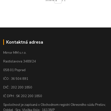
strana
z 1
Kontaktná adresa
Mirror MM s.r.o.
Rastislavova 3489/24
058 01 Poprad
IČO : 36 504 891
DIČ : 202 200 1850
IČ DPH : SK 202 200 1850
Spoločnosť je zapísaná v Obchodnom registri Okresného súdu Prešov,
Oddiel : Sro, Vložka číslo : 16138/P