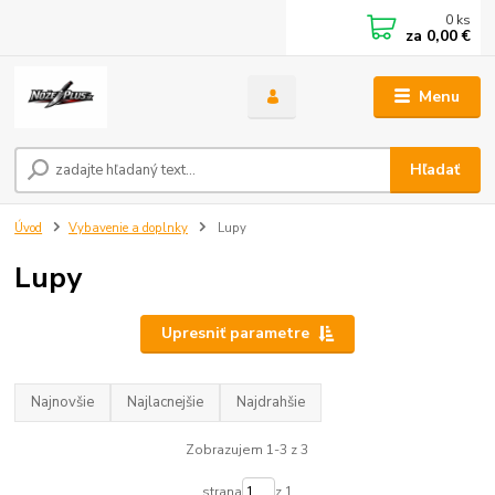
0
ks
za
0,00 €
Menu
Hľadať
Úvod
Vybavenie a doplnky
Lupy
Lupy
Upresniť parametre
Najnovšie
Najlacnejšie
Najdrahšie
Zobrazujem 1-3 z 3
strana
z 1