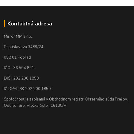
Kontaktná adresa
Mirror MM s.r.o.
Rastislavova 3489/24
058 01 Poprad
IČO : 36 504 891
DIČ : 202 200 1850
IČ DPH : SK 202 200 1850
Spoločnosť je zapísaná v Obchodnom registri Okresného súdu Prešov,
Oddiel : Sro, Vložka číslo : 16138/P