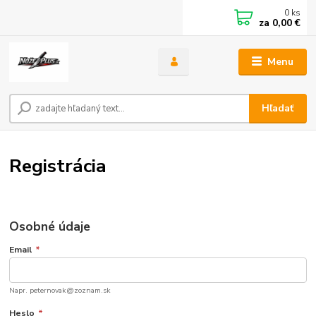
0
ks
za
0,00 €
Menu
Hľadať
Registrácia
Osobné údaje
Email
*
Napr. peternovak@zoznam.sk
Heslo
*