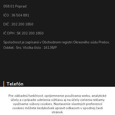
058 01 Poprad
IČO : 36 504 891
DIČ : 202 200 1850
IČ DPH : SK 202 200 1850
Spoločnosť je zapísaná v Obchodnom registri Okresného súdu Prešov,
Oddiel : Sro, Vložka číslo : 16138/P
Telefón
+421 905 622 625
Pre základnú funkčnosť, spríjemnenie používania webu, analytické
účely a v prípade udelenia súhlasu aj na účely cielenia reklamy
využívame súbory cookies. Nastavenie vlastných preferencií
obchod@nozeplus.sk
cookies môžete kedykoľvek upraviť odkazom v spodnej časti
stránok.