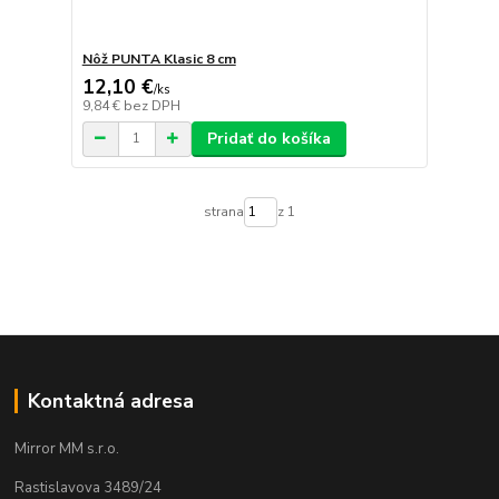
Nôž PUNTA Klasic 8 cm
12,10 €
/
ks
9,84 €
bez DPH
Pridať do košíka
strana
z 1
Kontaktná adresa
Mirror MM s.r.o.
Rastislavova 3489/24