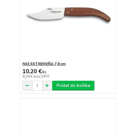
Nôž EXTREMEŇA 7,8 cm
10,20 €
/
ks
8,29 €
bez DPH
Pridať do košíka