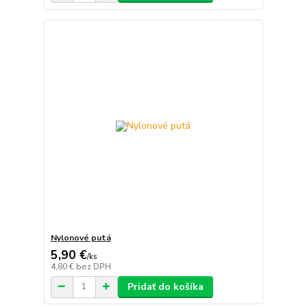
Nylonové putá
5,90 €
/
ks
4,80 €
bez DPH
Pridať do košíka