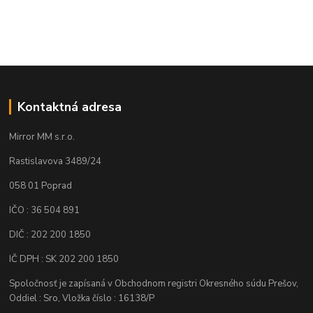
Kontaktná adresa
Mirror MM s.r.o.
Rastislavova 3489/24
058 01 Poprad
IČO : 36 504 891
DIČ : 202 200 1850
IČ DPH : SK 202 200 1850
Spoločnosť je zapísaná v Obchodnom registri Okresného súdu Prešov,
Oddiel : Sro, Vložka číslo : 16138/P