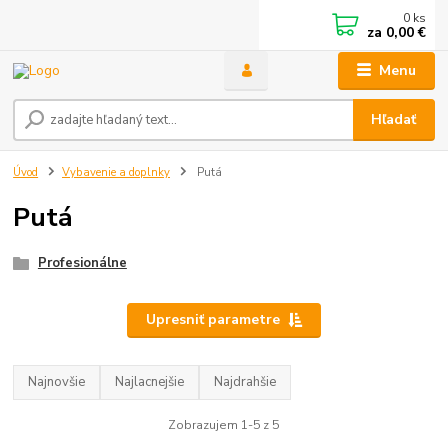
0
ks
za
0,00 €
Menu
Hľadať
Úvod
Vybavenie a doplnky
Putá
Putá
Profesionálne
Upresniť parametre
Najnovšie
Najlacnejšie
Najdrahšie
Zobrazujem 1-5 z 5