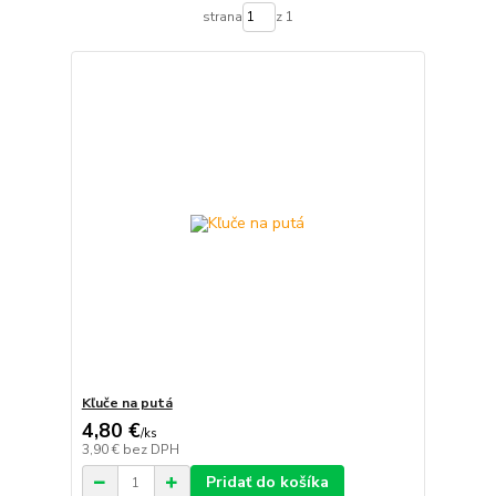
strana
z 1
Kľuče na putá
4,80 €
/
ks
3,90 €
bez DPH
Pridať do košíka