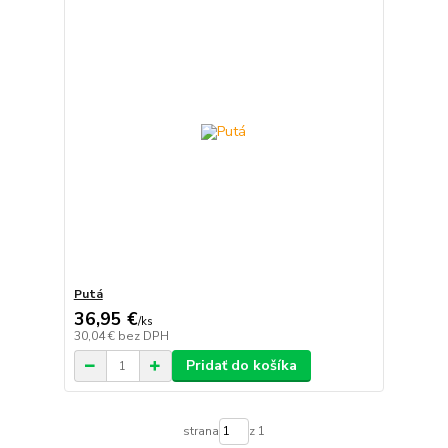
Putá
36,95 €
/
ks
30,04 €
bez DPH
Pridať do košíka
strana
z 1