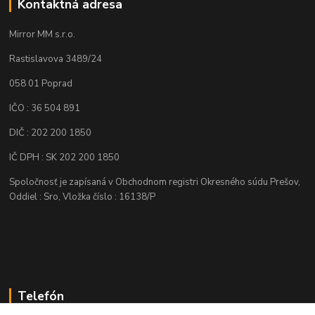
Kontaktná adresa
Mirror MM s.r.o.
Rastislavova 3489/24
058 01 Poprad
IČO : 36 504 891
DIČ : 202 200 1850
IČ DPH : SK 202 200 1850
Spoločnosť je zapísaná v Obchodnom registri Okresného súdu Prešov,
Oddiel : Sro, Vložka číslo : 16138/P
Telefón