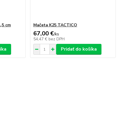
,5 cm
Mačeta K25 TACTICO
67,00 €
/
ks
54,47 €
bez DPH
íka
Pridať do košíka