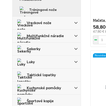
Tréningové nože
Mačeta
Vreckové nože
58,80
47,80 €
Multifunkčné náradie
Sekerky
Novinka
Luky
Taktické lopatky
Kuchynské pomôcky
Športové kopije