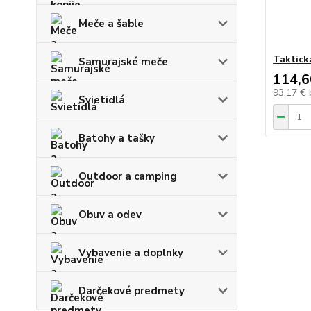
Meče a šable
Taktick
Samurajské meče
114,6
93,17 €
Svietidlá
Batohy a tašky
Outdoor a camping
Obuv a odev
Vybavenie a doplnky
Darčekové predmety