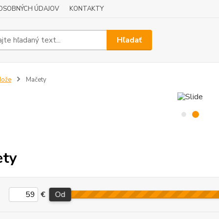
OSOBNÝCH ÚDAJOV
KONTAKTY
Hľadať
Nože
Mačety
ety
€
Od