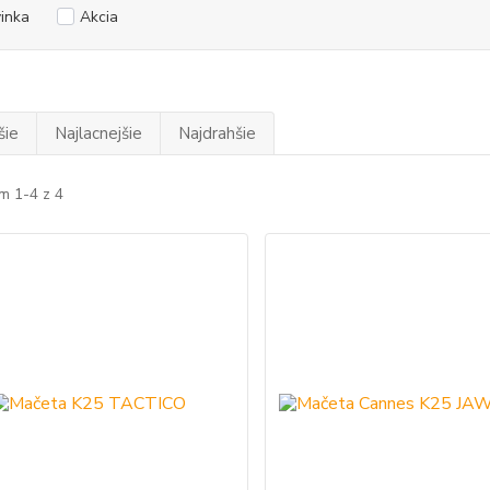
inka
Akcia
šie
Najlacnejšie
Najdrahšie
m 1-4 z 4