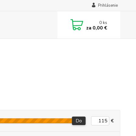
Prihlásenie
0
ks
za
0,00 €
Do
€