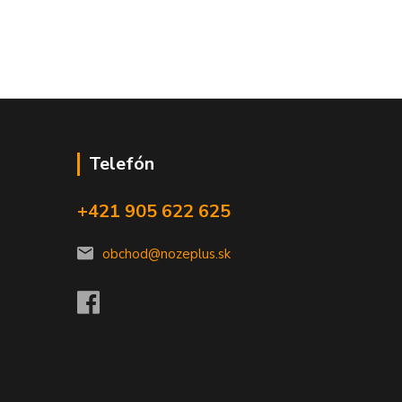
Telefón
+421 905 622 625
obchod@nozeplus.sk