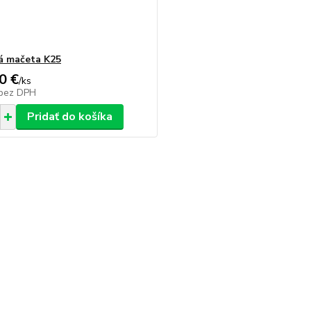
á mačeta K25
0 €
/
ks
bez DPH
Pridať do košíka