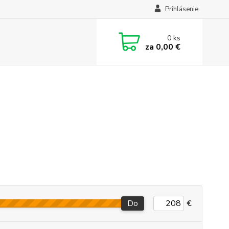
Prihlásenie
0
ks
za
0,00 €
Do
€