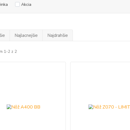
inka
Akcia
šie
Najlacnejšie
Najdrahšie
m 1-2 z 2