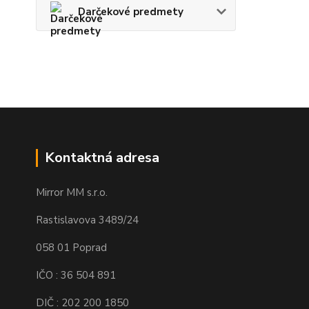
Darčekové predmety
Kontaktná adresa
Mirror MM s.r.o.
Rastislavova 3489/24
058 01 Poprad
IČO : 36 504 891
DIČ : 202 200 1850