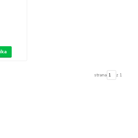
íka
strana
z 1