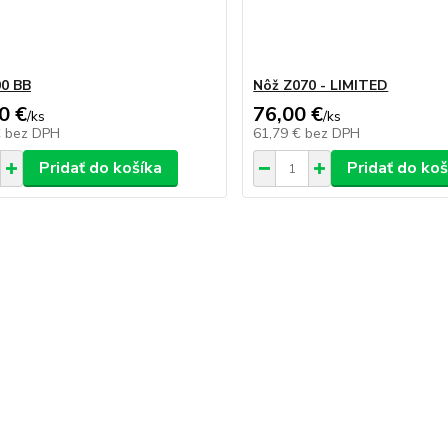
0 BB
Nôž Z070 - LIMITED
0 €
76,00 €
/
ks
/
ks
€
bez DPH
61,79 €
bez DPH
Pridať do košíka
Pridať do koš