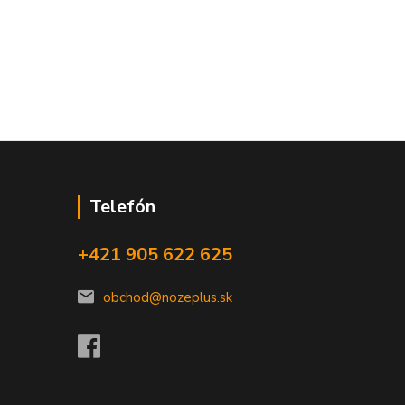
Telefón
+421 905 622 625
obchod@nozeplus.sk