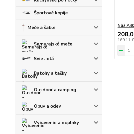
Športové kopije
Nôž A40
Meče a šable
208,0
169,11 
Samurajské meče
Svietidlá
Batohy a tašky
Outdoor a camping
Obuv a odev
Vybavenie a doplnky