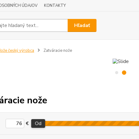
OSOBNÝCH ÚDAJOV
KONTAKTY
Hľadať
ože český výrobca
Zatváracie nože
áracie nože
€
Od