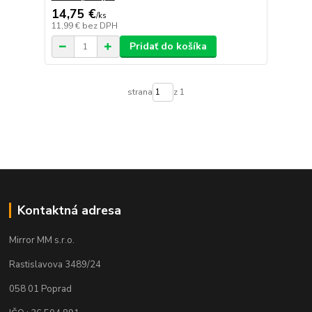
14,75 €
/
ks
11,99 €
bez DPH
Pridať do košíka
strana
z 1
Kontaktná adresa
Mirror MM s.r.o.
Rastislavova 3489/24
058 01 Poprad