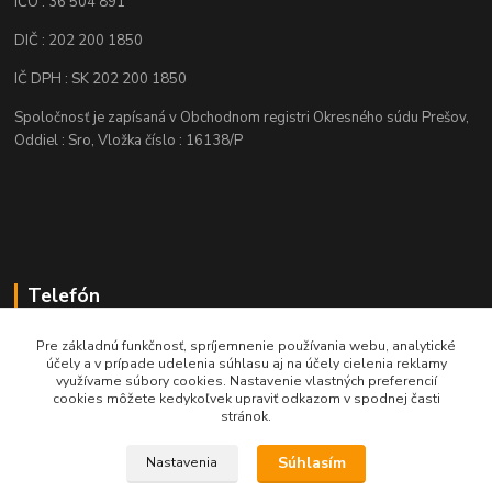
IČO : 36 504 891
DIČ : 202 200 1850
IČ DPH : SK 202 200 1850
Spoločnosť je zapísaná v Obchodnom registri Okresného súdu Prešov,
Oddiel : Sro, Vložka číslo : 16138/P
Telefón
+421 905 622 625
Pre základnú funkčnosť, spríjemnenie používania webu, analytické
účely a v prípade udelenia súhlasu aj na účely cielenia reklamy
využívame súbory cookies. Nastavenie vlastných preferencií
obchod@nozeplus.sk
cookies môžete kedykoľvek upraviť odkazom v spodnej časti
stránok.
Súhlasím
Nastavenia