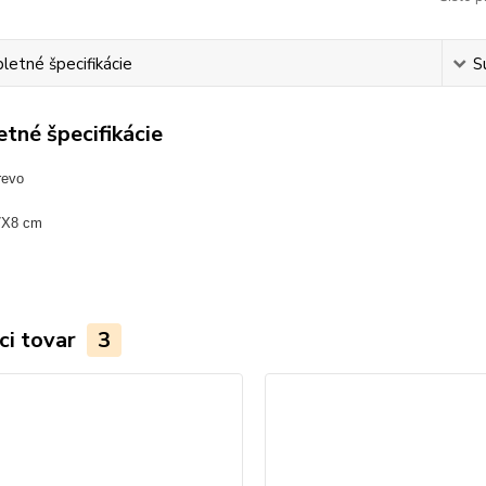
etné špecifikácie
S
tné špecifikácie
revo
7X8 cm
ci tovar
3