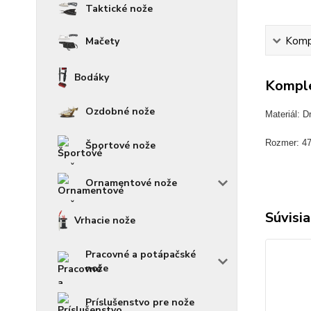
Taktické nože
Kompl
Mačety
Bodáky
Komple
Ozdobné nože
Materiál: D
Rozmer: 4
Športové nože
Ornamentové nože
Súvisia
Vrhacie nože
Pracovné a potápačské
nože
Príslušenstvo pre nože