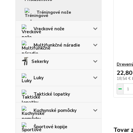
Tréningové nože
Vreckové nože
Multifunkčné náradie
Sekerky
Drevený
22,80
Luky
18,54 €
Taktické lopatky
Kuchynské pomôcky
Športové kopije
Tovar 