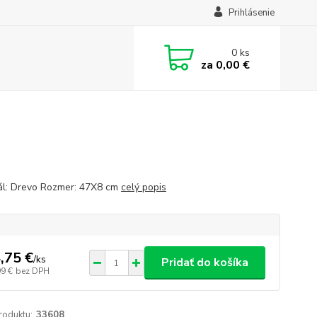
Prihlásenie
0
ks
za
0,00 €
ál: Drevo Rozmer: 47X8 cm
celý popis
,75 €
/
ks
Pridať do košíka
99 €
bez DPH
roduktu:
33608