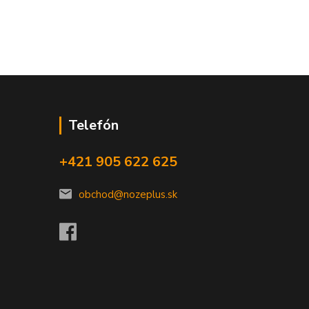
Telefón
+421 905 622 625
obchod@nozeplus.sk