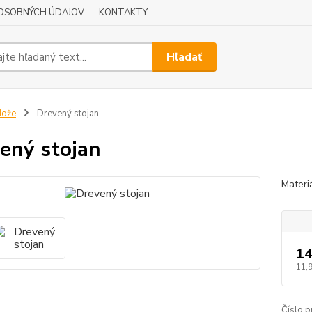
OSOBNÝCH ÚDAJOV
KONTAKTY
Hľadať
Nože
Drevený stojan
ený stojan
Materi
14
11,
Číslo p