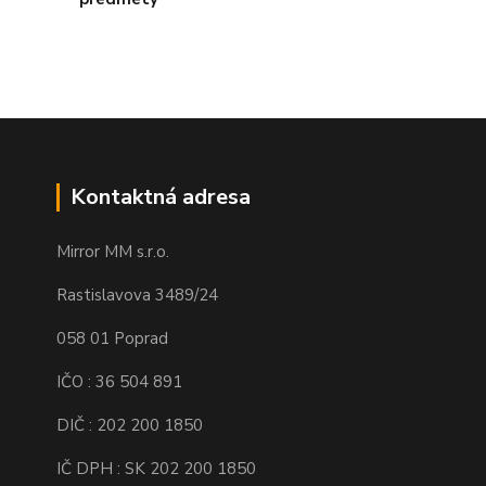
Kontaktná adresa
Mirror MM s.r.o.
Rastislavova 3489/24
058 01 Poprad
IČO : 36 504 891
DIČ : 202 200 1850
IČ DPH : SK 202 200 1850