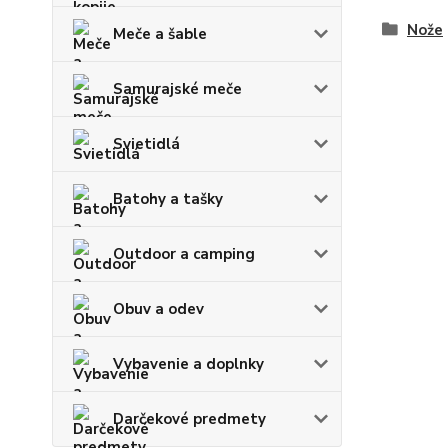
Nože
Meče a šable
Samurajské meče
Svietidlá
Batohy a tašky
Outdoor a camping
Obuv a odev
Vybavenie a doplnky
Darčekové predmety