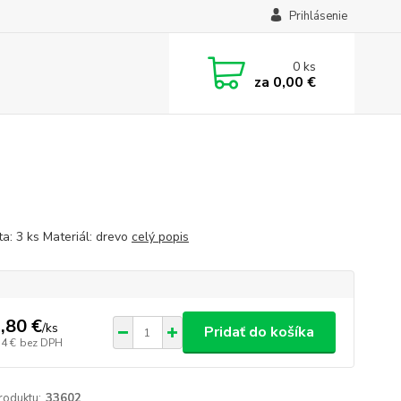
Prihlásenie
0
ks
za
0,00 €
ta: 3 ks Materiál: drevo
celý popis
,80 €
/
ks
Pridať do košíka
54 €
bez DPH
roduktu:
33602