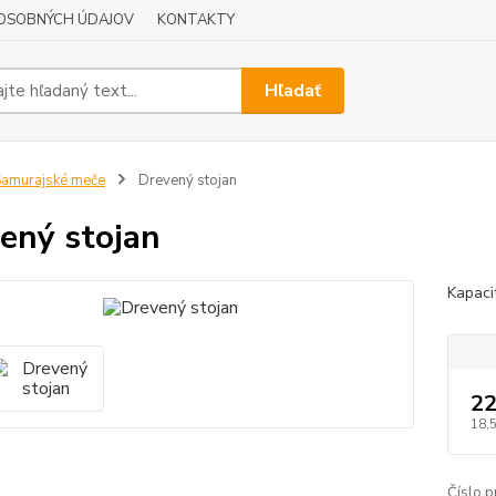
OSOBNÝCH ÚDAJOV
KONTAKTY
Hľadať
amurajské meče
Drevený stojan
ený stojan
Kapaci
22
18,
Číslo p