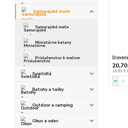
Samurajské meče
Samurajské meče
Miniatúrne katany
Drevený
Príslušenstvo k mečom
20,70
16,83 €
Svietidlá
Batohy a tašky
Outdoor a camping
Obuv a odev