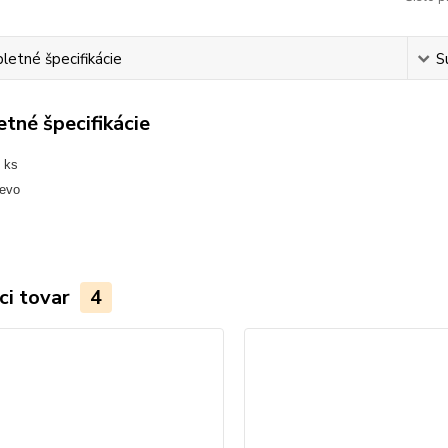
etné špecifikácie
S
tné špecifikácie
 ks
revo
ci tovar
4