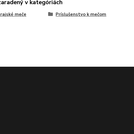
zaradený v kategóriách
rajské meče
Príslušenstvo k mečom