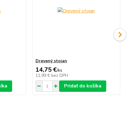
Drevený stojan
Dr
14,75 €
59
/
ks
11,99 €
bez DPH
48
šíka
Pridať do košíka