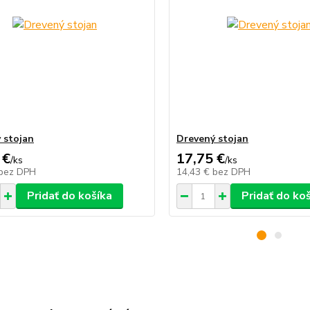
 stojan
Drevený stojan
 €
17,75 €
/
ks
/
ks
bez DPH
14,43 €
bez DPH
Pridať do košíka
Pridať do ko