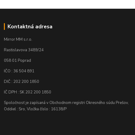
Kontaktná adresa
Mirror MM s.r.o.
Rastislavova 3489/24
058 01 Poprad
IČO : 36 504 891
DIČ : 202 200 1850
IČ DPH : SK 202 200 1850
Spoločnosť je zapísaná v Obchodnom registri Okresného súdu Prešov,
Oddiel : Sro, Vložka číslo : 16138/P