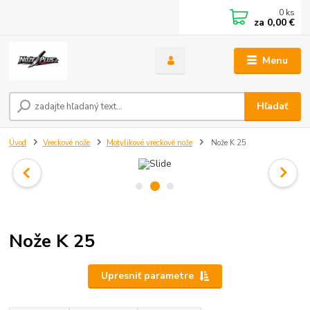
0
ks
za
0,00 €
Menu
Hľadať
Úvod
Vreckové nože
Motylikové vreckové nože
Nože K 25
Nože K 25
Upresniť parametre