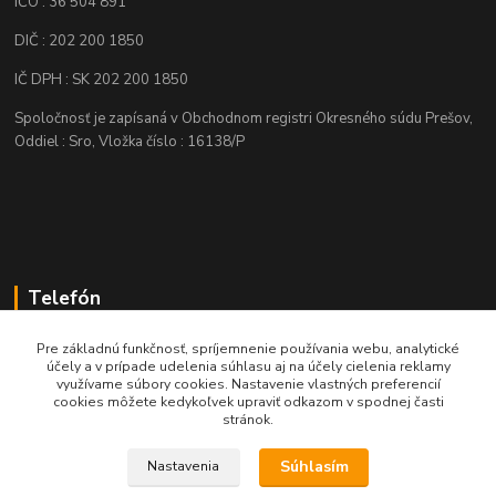
IČO : 36 504 891
DIČ : 202 200 1850
IČ DPH : SK 202 200 1850
Spoločnosť je zapísaná v Obchodnom registri Okresného súdu Prešov,
Oddiel : Sro, Vložka číslo : 16138/P
Telefón
+421 905 622 625
Pre základnú funkčnosť, spríjemnenie používania webu, analytické
účely a v prípade udelenia súhlasu aj na účely cielenia reklamy
využívame súbory cookies. Nastavenie vlastných preferencií
obchod@nozeplus.sk
cookies môžete kedykoľvek upraviť odkazom v spodnej časti
stránok.
Súhlasím
Nastavenia