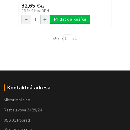
32,65 €
/
ks
26,54 €
bez DPH
Pridať do košíka
strana
z 1
Kontaktná adresa
Mirror MM s.r.o.
Rastislavova 3489/24
058 01 Poprad