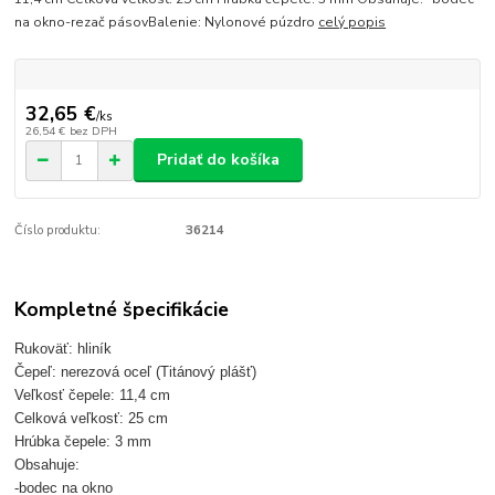
na okno-rezač pásovBalenie: Nylonové púzdro
celý popis
32,65 €
/
ks
26,54 €
bez DPH
Pridať do košíka
Číslo produktu:
36214
Kompletné špecifikácie
Rukoväť: hliník
Čepeľ: nerezová oceľ (Titánový plášť)
Veľkosť čepele: 11,4 cm
Celková veľkosť: 25 cm
Hrúbka čepele: 3 mm
Obsahuje:
-bodec na okno