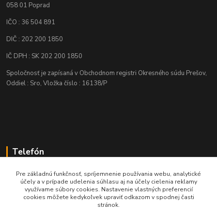
058 01 Poprad
IČO : 36 504 891
DIČ : 202 200 1850
IČ DPH : SK 202 200 1850
Spoločnosť je zapísaná v Obchodnom registri Okresného súdu Prešov,
Oddiel : Sro, Vložka číslo : 16138/P
Telefón
+421 905 622 625
Pre základnú funkčnosť, spríjemnenie používania webu, analytické
účely a v prípade udelenia súhlasu aj na účely cielenia reklamy
využívame súbory cookies. Nastavenie vlastných preferencií
obchod@nozeplus.sk
cookies môžete kedykoľvek upraviť odkazom v spodnej časti
stránok.