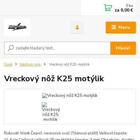
0
ks
za
0,00 €
Menu
Hľadať
Úvod
Vreckové nože
Vreckový nôž K25 motýlik
Vreckový nôž K25 motýlik
Rukoväť: hliník Čepeľ: nerezová oceľ (Titánový plášť) Veľkosť čepele:
11,4 cm Celková veľkosť: 25 cm Hrúbka čepele: 3 mm Obsahuje: -bodec