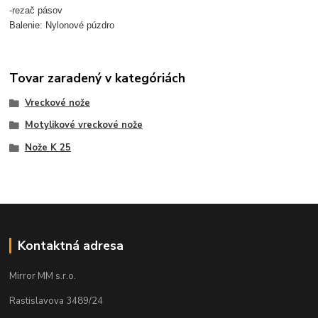
-rezač pásov
Balenie: Nylonové púzdro
Tovar zaradený v kategóriách
Vreckové nože
Motylikové vreckové nože
Nože K 25
Kontaktná adresa
Mirror MM s.r.o.
Rastislavova 3489/24