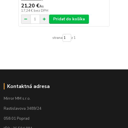
21,20 €
/
ks
17,24 €
bez DPH
Pridať do košíka
strana
z 1
Kontaktná adresa
Mirror MM s.r.o.
Rastislavova 3489/24
058 01 Poprad