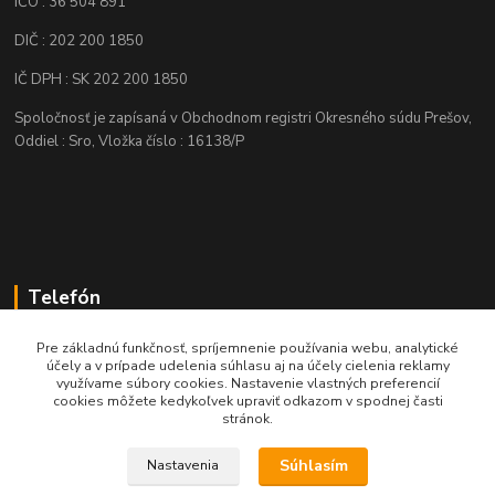
IČO : 36 504 891
DIČ : 202 200 1850
IČ DPH : SK 202 200 1850
Spoločnosť je zapísaná v Obchodnom registri Okresného súdu Prešov,
Oddiel : Sro, Vložka číslo : 16138/P
Telefón
+421 905 622 625
Pre základnú funkčnosť, spríjemnenie používania webu, analytické
účely a v prípade udelenia súhlasu aj na účely cielenia reklamy
využívame súbory cookies. Nastavenie vlastných preferencií
obchod@nozeplus.sk
cookies môžete kedykoľvek upraviť odkazom v spodnej časti
stránok.
Súhlasím
Nastavenia