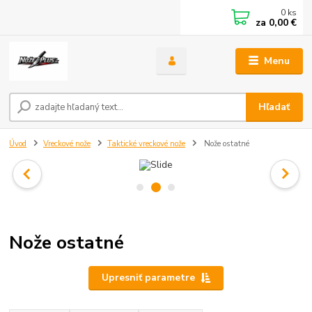
0
ks
za
0,00 €
Menu
Hľadať
Úvod
Vreckové nože
Taktické vreckové nože
Nože ostatné
Nože ostatné
Upresniť parametre