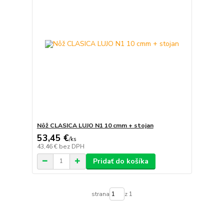
Nôž CLASICA LUJO N1 10 cmm + stojan
53,45 €
/
ks
43,46 €
bez DPH
Pridať do košíka
strana
z 1