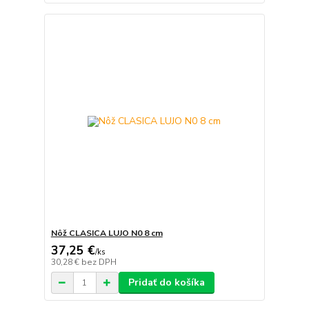
Nôž CLASICA LUJO N0 8 cm
37,25 €
/
ks
30,28 €
bez DPH
Pridať do košíka