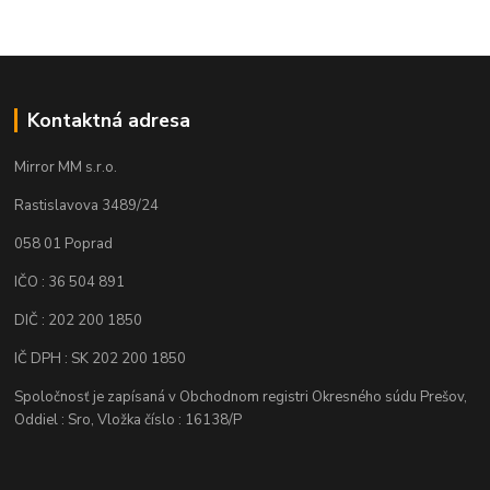
Kontaktná adresa
Mirror MM s.r.o.
Rastislavova 3489/24
058 01 Poprad
IČO : 36 504 891
DIČ : 202 200 1850
IČ DPH : SK 202 200 1850
Spoločnosť je zapísaná v Obchodnom registri Okresného súdu Prešov,
Oddiel : Sro, Vložka číslo : 16138/P