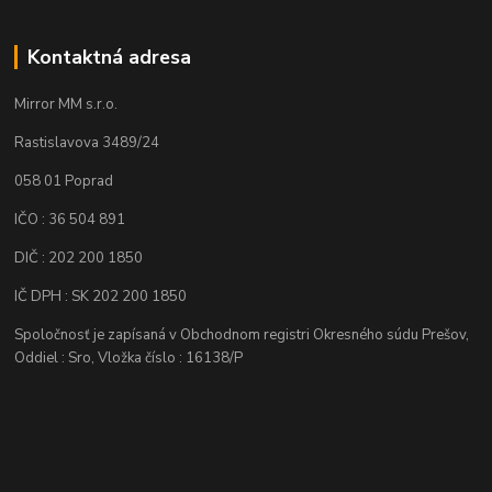
Kontaktná adresa
Mirror MM s.r.o.
Rastislavova 3489/24
058 01 Poprad
IČO : 36 504 891
DIČ : 202 200 1850
IČ DPH : SK 202 200 1850
Spoločnosť je zapísaná v Obchodnom registri Okresného súdu Prešov,
Oddiel : Sro, Vložka číslo : 16138/P