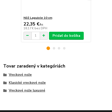
Nôž Laguiole 10 cm
Vreckový n
22,35 €
17,75 €
/
ks
/
k
18,17 €
bez DPH
14,43 €
bez 
Pridať do košíka
Tovar zaradený v kategóriách
Vreckové nože
Klasické vreckové nože
Vreckové nože luxusné