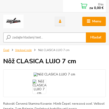
0
ks
za
0,00 €
Menu
Hľadať
Úvod
Vreckové nože
Nôž CLASICA LUJO 7 cm
Nôž CLASICA LUJO 7 cm
Rukoväť: Červená Stamina Kovanie: Hliník Čepeľ: nerezová oceľ. Veľkosť
čepele: 7 cm Balenie: Darčeková krabička
celý popis