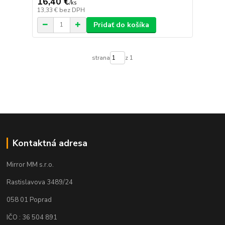
16,40 €
/
ks
13,33 €
bez DPH
Pridať do košíka
strana
z 1
Kontaktná adresa
Mirror MM s.r.o.
Rastislavova 3489/24
058 01 Poprad
IČO : 36 504 891