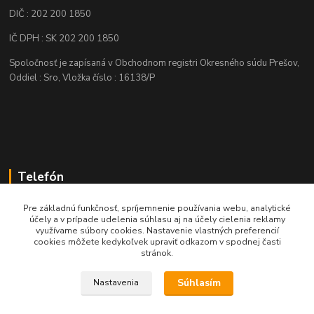
DIČ : 202 200 1850
IČ DPH : SK 202 200 1850
Spoločnosť je zapísaná v Obchodnom registri Okresného súdu Prešov,
Oddiel : Sro, Vložka číslo : 16138/P
Telefón
+421 905 622 625
Pre základnú funkčnosť, spríjemnenie používania webu, analytické
účely a v prípade udelenia súhlasu aj na účely cielenia reklamy
využívame súbory cookies. Nastavenie vlastných preferencií
obchod@nozeplus.sk
cookies môžete kedykoľvek upraviť odkazom v spodnej časti
stránok.
Súhlasím
Nastavenia