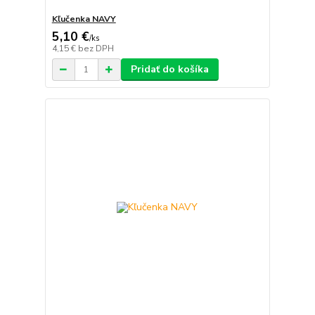
Kľučenka NAVY
5,10 €
/
ks
4,15 €
bez DPH
Pridať do košíka