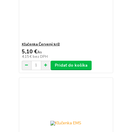
Kľučenka Červený kríž
5,10 €
/
ks
4,15 €
bez DPH
Pridať do košíka