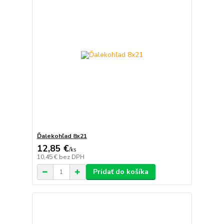
Ďalekohľad 8x21
12,85 €
/
ks
10,45 €
bez DPH
Pridať do košíka