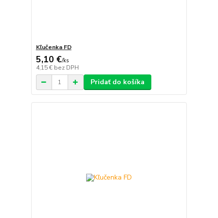
Kľučenka FD
5,10 €
/
ks
4,15 €
bez DPH
Pridať do košíka