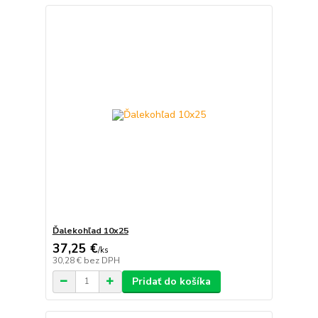
Ďalekohľad 10x25
37,25 €
/
ks
30,28 €
bez DPH
Pridať do košíka