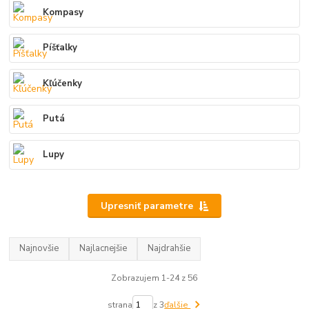
Kompasy
Píšťalky
Kľúčenky
Putá
Lupy
Upresniť parametre
Najnovšie
Najlacnejšie
Najdrahšie
Zobrazujem 1-24 z 56
strana
z 3
ďalšie