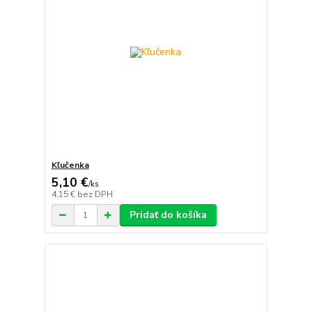
Kľučenka
5,10 €
/
ks
4,15 €
bez DPH
Pridať do košíka