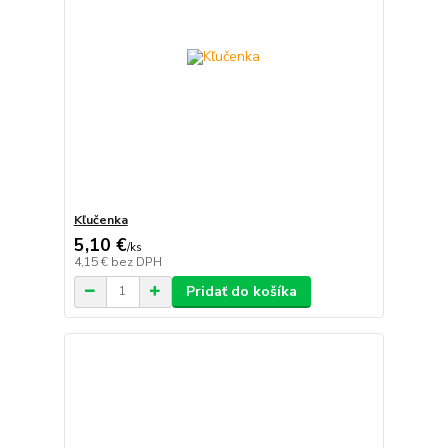
Kľučenka
5,10 €
/
ks
4,15 €
bez DPH
Pridať do košíka