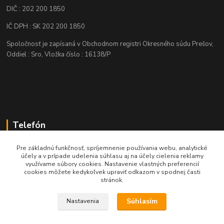
DIČ : 202 200 1850
IČ DPH : SK 202 200 1850
Spoločnosť je zapísaná v Obchodnom registri Okresného súdu Prešov,
Oddiel : Sro, Vložka číslo : 16138/P
Telefón
+421 905 622 625
Pre základnú funkčnosť, spríjemnenie používania webu, analytické
účely a v prípade udelenia súhlasu aj na účely cielenia reklamy
využívame súbory cookies. Nastavenie vlastných preferencií
obchod@nozeplus.sk
cookies môžete kedykoľvek upraviť odkazom v spodnej časti
stránok.
Súhlasím
Nastavenia