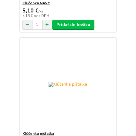
Kľučenka NAVY
5,10 €
/
ks
4,15 €
bez DPH
Pridať do košíka
Kľúčenka píšťalka