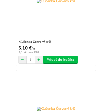
Kľučenka Červený kríž
5,10 €
/
ks
4,15 €
bez DPH
Pridať do košíka