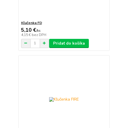
Kľučenka FD
5,10 €
/
ks
4,15 €
bez DPH
Pridať do košíka