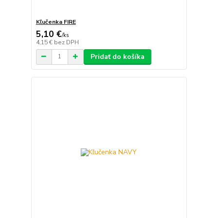
Kľučenka FIRE
5,10 €
/
ks
4,15 €
bez DPH
Pridať do košíka