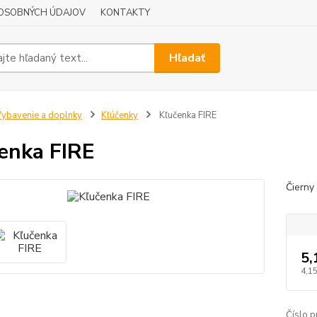
OSOBNÝCH ÚDAJOV
KONTAKTY
Hľadať
ybavenie a doplnky
Kľúčenky
Kľučenka FIRE
enka FIRE
Čierny
5,
4,15
Číslo p