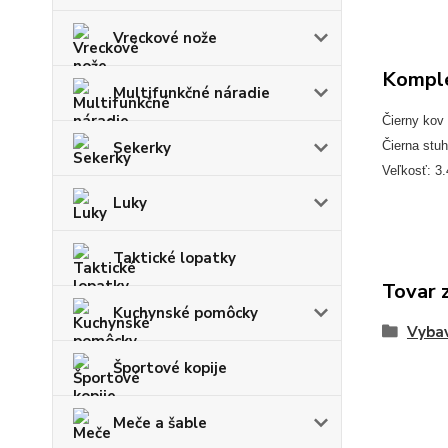
Vreckové nože
Komple
Multifunkčné náradie
Čierny kov
Sekerky
Čierna stu
Veľkosť: 3
Luky
Taktické lopatky
Tovar 
Kuchynské pomôcky
Vybav
Športové kopije
Meče a šable