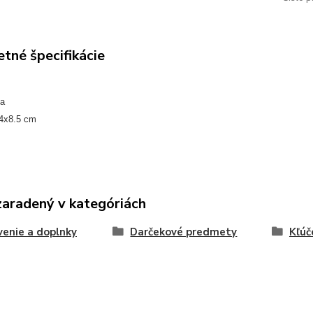
tné špecifikácie
ha
.4x8.5 cm
zaradený v kategóriách
enie a doplnky
Darčekové predmety
Kľúč