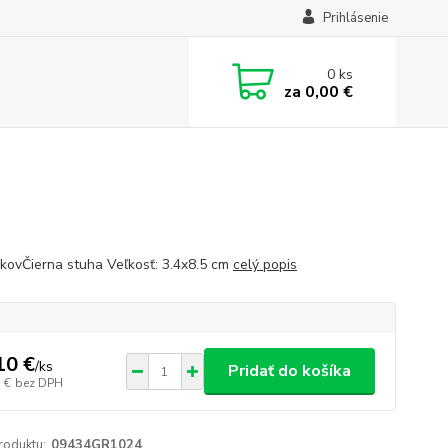
Prihlásenie
0
ks
za
0,00 €
 kovČierna stuha Veľkosť: 3.4x8.5 cm
celý popis
10 €
/
ks
Pridať do košíka
 €
bez DPH
roduktu:
09434GR1024