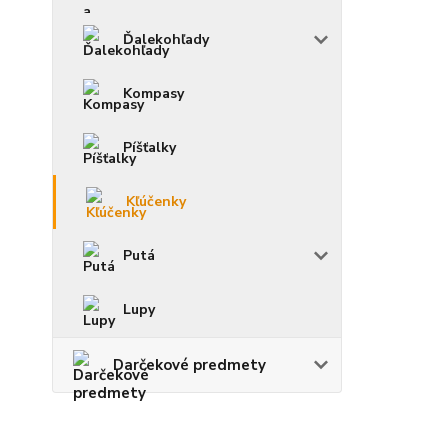
Ďalekohľady
Kompasy
Píšťalky
Kľúčenky
Putá
Lupy
Darčekové predmety