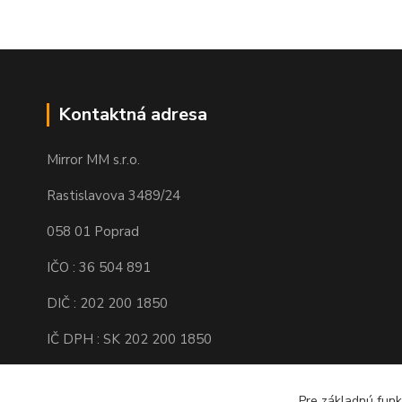
Kontaktná adresa
Mirror MM s.r.o.
Rastislavova 3489/24
058 01 Poprad
IČO : 36 504 891
DIČ : 202 200 1850
IČ DPH : SK 202 200 1850
Spoločnosť je zapísaná v Obchodnom
registri Okresného súdu Prešov, Oddiel :
Pre základnú funk