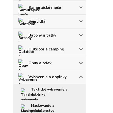
Samurajské meče
Svietidlá
Batohy a tašky
Outdoor a camping
Obuv a odev
Vybavenie a doplnky
Taktické vybavenie a
doplnky
Maskovanie a
príslušenstvo