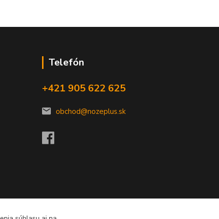
Telefón
+421 905 622 625
obchod@nozeplus.sk
enia súhlasu aj na