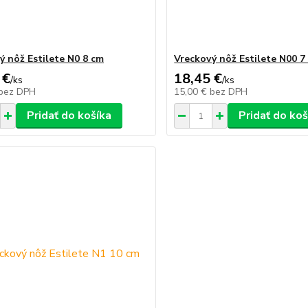
ý nôž Estilete N0 8 cm
Vreckový nôž Estilete N00 7
 €
18,45 €
/
ks
/
ks
bez DPH
15,00 €
bez DPH
Pridať do košíka
Pridať do koš