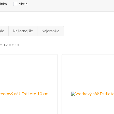
inka
Akcia
šie
Najlacnejšie
Najdrahšie
m 1-10 z 10