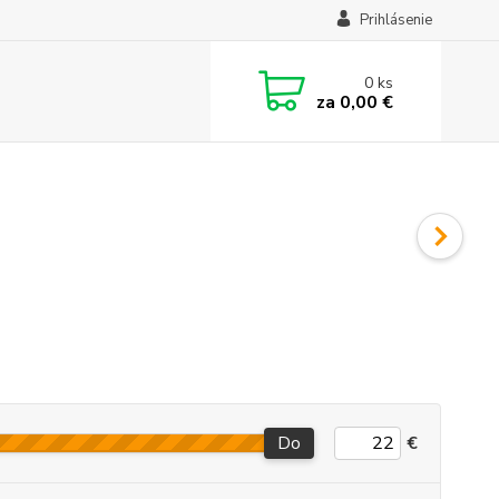
Prihlásenie
0
ks
za
0,00 €
Do
€