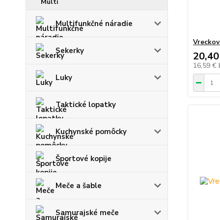
Multifunkčné náradie
Vreckov
Sekerky
20,40
16,59 €
Luky
Taktické lopatky
Kuchynské pomôcky
Športové kopije
Meče a šable
Samurajské meče