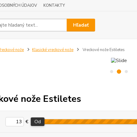
OSOBNÝCH ÚDAJOV
KONTAKTY
Hľadať
reckové nože
Klasické vreckové nože
Vreckové nože Estiletes
kové nože Estiletes
€
Od