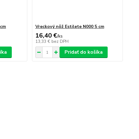
 cm
Vreckový nôž Estilete N000 5 cm
16,40 €
/
ks
13,33 €
bez DPH
íka
Pridať do košíka