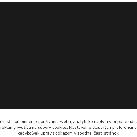
čnosť, spríjemnenie používania webu, analytické účely a v prípade udel
a reklamy využívame súbory cookies. Nastavenie vlastných preferencií 
kedykoľvek upraviť odkazom v spodnej časti stránok.