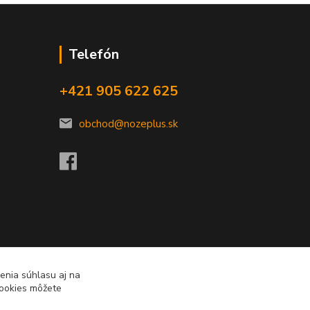
Telefón
+421 905 622 625
obchod@nozeplus.sk
enia súhlasu aj na
cookies môžete