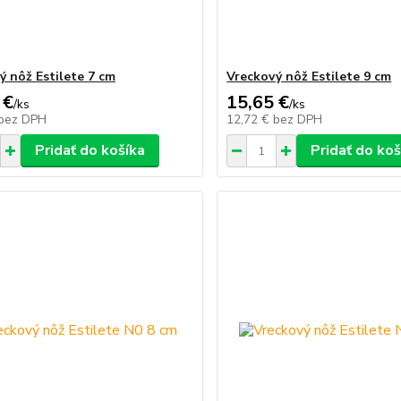
ý nôž Estilete 7 cm
Vreckový nôž Estilete 9 cm
 €
15,65 €
/
ks
/
ks
bez DPH
12,72 €
bez DPH
Pridať do košíka
Pridať do koš