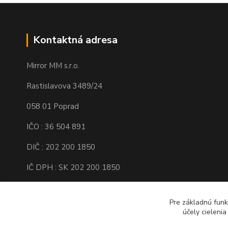
Kontaktná adresa
Mirror MM s.r.o.
Rastislavova 3489/24
058 01 Poprad
IČO : 36 504 891
DIČ : 202 200 1850
IČ DPH : SK 202 200 1850
Spoločnosť je zapísaná v Obchodnom
registri Okresného súdu Prešov, Oddiel :
Pre základnú funk
Sro, Vložka číslo : 16138/P
účely cieleni