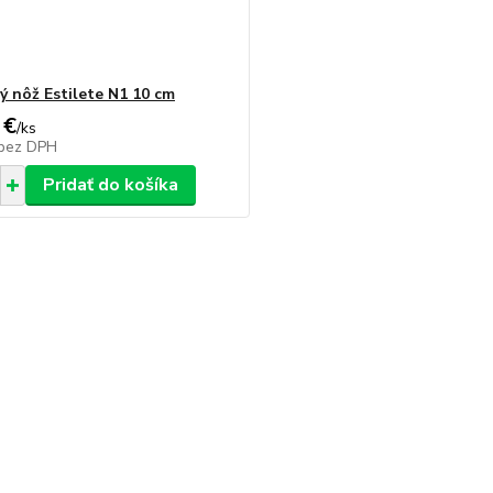
ý nôž Estilete N1 10 cm
 €
/
ks
bez DPH
Pridať do košíka