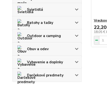
Svietidlá
Vreckov
Batohy a tašky
22,20
18,05 €
Outdoor a camping
Obuv a odev
Vybavenie a doplnky
Darčekové predmety