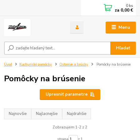
0
ks
za
0,00 €
Menu
Hľadať
Úvod
Kuchynské pomôcky
Ostrenie a brúsky
Pomôcky na brúsenie
Pomôcky na brúsenie
Upresniť parametre
Najnovšie
Najlacnejšie
Najdrahšie
Zobrazujem 1-2 z 2
strana
z 1