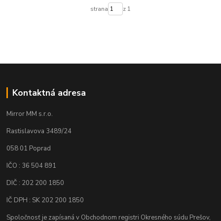
strana
z 1
Kontaktná adresa
Mirror MM s.r.o.
Rastislavova 3489/24
058 01 Poprad
IČO : 36 504 891
DIČ : 202 200 1850
IČ DPH : SK 202 200 1850
Spoločnosť je zapísaná v Obchodnom registri Okresného súdu Prešov,