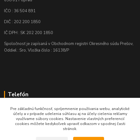
IČO : 36 504 891
DIČ : 202 200 1850
IČ DPH : SK 202 200 1850
Spoločnosť je zapísaná v Obchodnom registri Okresného súdu Prešov,
Oddiel : Sro, Vložka číslo : 16138/P
Telefón
+421 905 622 625
Pre základnú funkčnosť, spríjemnenie používania webu, analytické
účely a v prípade udelenia súhlasu aj na účely cielenia reklamy
využívame súbory cookies. Nastavenie vlastných preferencií
obchod@nozeplus.sk
cookies môžete kedykoľvek upraviť odkazom v spodnej časti
stránok.