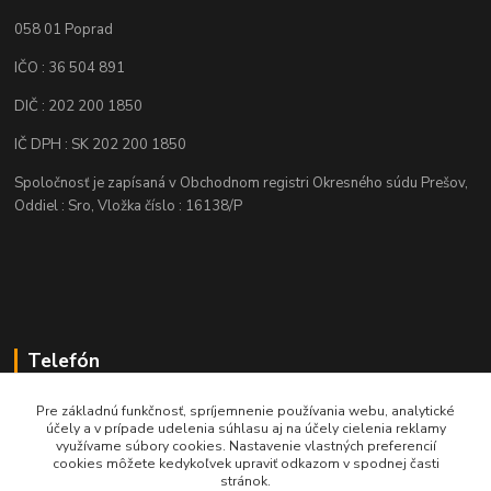
058 01 Poprad
IČO : 36 504 891
DIČ : 202 200 1850
IČ DPH : SK 202 200 1850
Spoločnosť je zapísaná v Obchodnom registri Okresného súdu Prešov,
Oddiel : Sro, Vložka číslo : 16138/P
Telefón
+421 905 622 625
Pre základnú funkčnosť, spríjemnenie používania webu, analytické
účely a v prípade udelenia súhlasu aj na účely cielenia reklamy
využívame súbory cookies. Nastavenie vlastných preferencií
obchod@nozeplus.sk
cookies môžete kedykoľvek upraviť odkazom v spodnej časti
stránok.