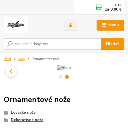
0
ks
za
0,00 €
Menu
Hľadať
Úvod
Nože
Ornamentové nože
Ornamentové nože
Lovecké nože
Dekoratívne nože