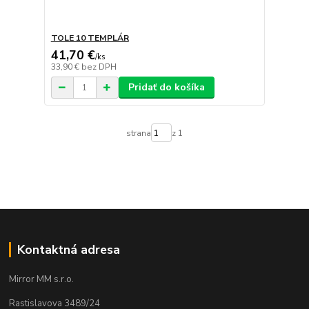
TOLE 10 TEMPLÁR
41,70 €
/
ks
33,90 €
bez DPH
Pridať do košíka
strana
z 1
Kontaktná adresa
Mirror MM s.r.o.
Rastislavova 3489/24