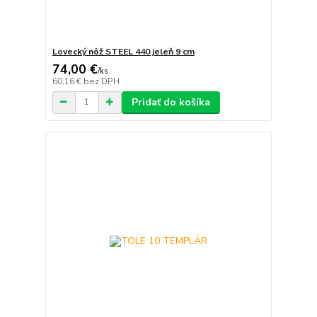
Lovecký nôž STEEL 440 jeleň 9 cm
74,00 €
/
ks
60,16 €
bez DPH
Pridať do košíka