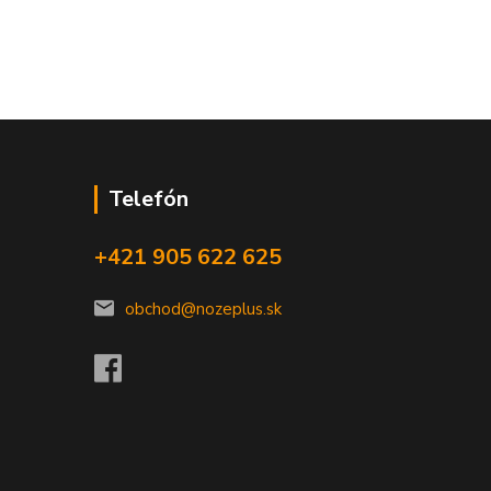
Telefón
+421 905 622 625
obchod@nozeplus.sk