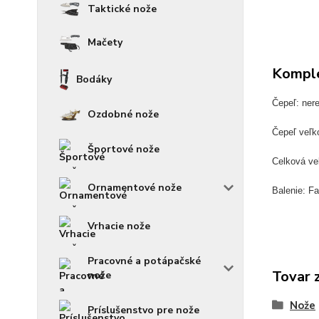
Taktické nože
Mačety
Komple
Bodáky
Čepeľ: ner
Ozdobné nože
Čepeľ veľk
Športové nože
Celková ve
Ornamentové nože
Balenie: Fa
Vrhacie nože
Pracovné a potápačské
Tovar 
nože
Nože
Príslušenstvo pre nože