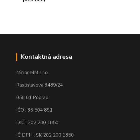
Kontaktná adresa
Mirror MM s.r.o.
Rastislavova 3489/24
058 01 Poprad
IČO : 36 504 891
DIČ : 202 200 1850
IČ DPH : SK 202 200 1850