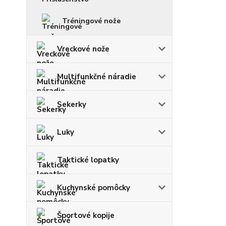
Tréningové nože
Vreckové nože
Multifunkčné náradie
Sekerky
Luky
Taktické lopatky
Kuchynské pomôcky
Športové kopije