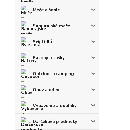
Meče a šable
Samurajské meče
Svietidlá
Batohy a tašky
Outdoor a camping
Obuv a odev
Vybavenie a doplnky
Darčekové predmety