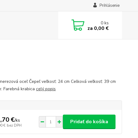
Prihlásenie
0
ks
za
0,00 €
 nerezová oceľ Čepeľ veľkosť: 24 cm Celková veľkosť: 39 cm
e: Farebná krabica
celý popis
,70 €
/
ks
Pridať do košíka
90 €
bez DPH