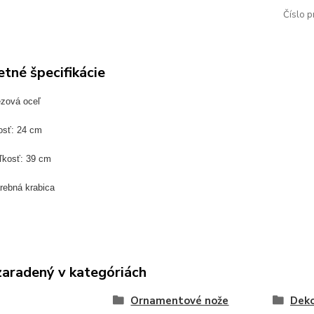
Číslo p
tné špecifikácie
ezová oceľ
osť: 24 cm
ľkosť: 39 cm
rebná krabica
zaradený v kategóriách
Ornamentové nože
Deko