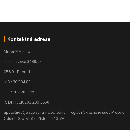
Kontaktná adresa
Mirror MM s.r.o.
Rastislavova 3489/24
058 01 Poprad
IČO : 36 504 891
DIČ : 202 200 1850
IČ DPH : SK 202 200 1850
Spoločnosť je zapísaná v Obchodnom registri Okresného súdu Prešov,
Oddiel : Sro, Vložka číslo : 16138/P