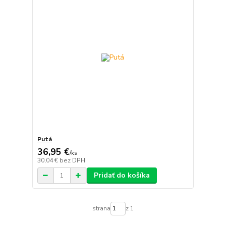
Putá
36,95 €
/
ks
30,04 €
bez DPH
Pridať do košíka
strana
z 1