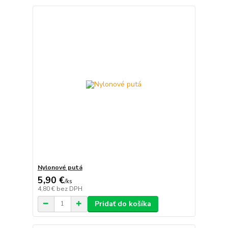
Nylonové putá
5,90 €
/
ks
4,80 €
bez DPH
Pridať do košíka