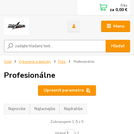
0
ks
za
0,00 €
Menu
Hľadať
Úvod
Vybavenie a doplnky
Putá
Profesionálne
Profesionálne
Upresniť parametre
Najnovšie
Najlacnejšie
Najdrahšie
Zobrazujem 1-5 z 5
strana
z 1