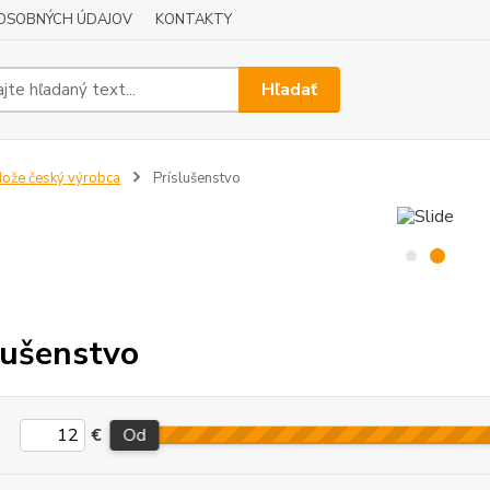
OSOBNÝCH ÚDAJOV
KONTAKTY
Hľadať
ože český výrobca
Príslušenstvo
lušenstvo
€
Od