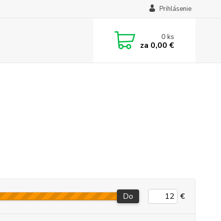
Prihlásenie
0
ks
za
0,00 €
Do
€