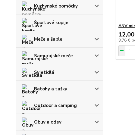
Kuchynské pomôcky
Športové kopije
ANV mi
12,00
Meče a šable
9,76 €
b
Samurajské meče
Svietidlá
Batohy a tašky
Outdoor a camping
Obuv a odev