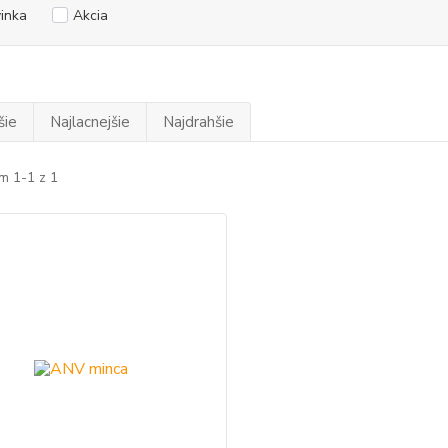
inka
Akcia
šie
Najlacnejšie
Najdrahšie
m 1-1 z 1