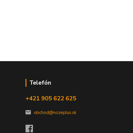
Telefón
+421 905 622 625
obchod@nozeplus.sk