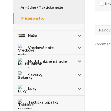
Nov
Armádne / Taktické nože
Príslušenstvo
Najnov
Nože
Zobrazuje
Vreckové nože
Multifunkčné náradie
Sekerky
Luky
Taktické lopatky