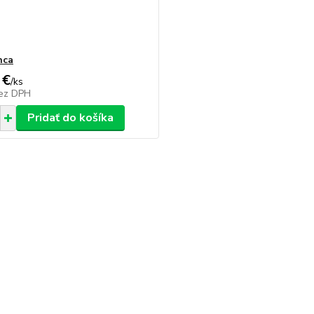
nca
 €
/
ks
ez DPH
Pridať do košíka