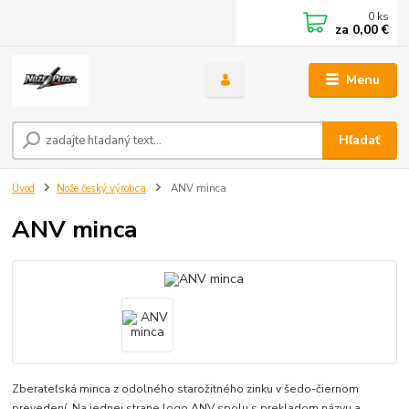
0
ks
za
0,00 €
Menu
Hľadať
Úvod
Nože český výrobca
ANV minca
ANV minca
Zberateľská minca z odolného starožitného zinku v šedo-čiernom
prevedení. Na jednej strane logo ANV spolu s prekladom názvu a