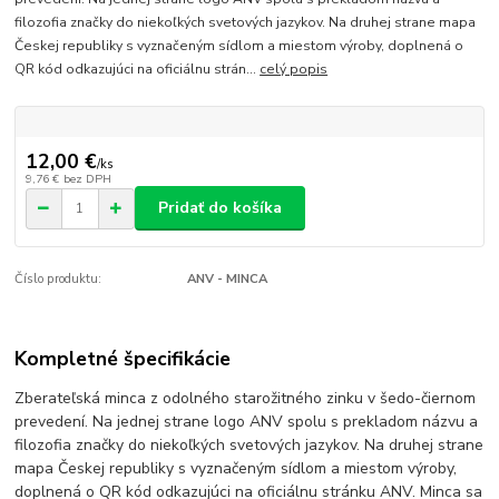
filozofia značky do niekoľkých svetových jazykov. Na druhej strane mapa
Českej republiky s vyznačeným sídlom a miestom výroby, doplnená o
QR kód odkazujúci na oficiálnu strán...
celý popis
12,00 €
/
ks
9,76 €
bez DPH
Pridať do košíka
Číslo produktu:
ANV - MINCA
Kompletné špecifikácie
Zberateľská minca z odolného starožitného zinku v šedo-čiernom
prevedení. Na jednej strane logo ANV spolu s prekladom názvu a
filozofia značky do niekoľkých svetových jazykov. Na druhej strane
mapa Českej republiky s vyznačeným sídlom a miestom výroby,
doplnená o QR kód odkazujúci na oficiálnu stránku ANV. Minca sa