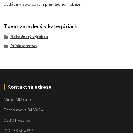
dodáva v štvorcovom priehľadnom obale.
Tovar zaradený v kategóriách
Nože český výrobca
Príslušenstvo
Kontaktná adresa
Mirror MM s.r.o.
Rastislavova 3489/24
058 01 Poprad
IČO : 36 504 891