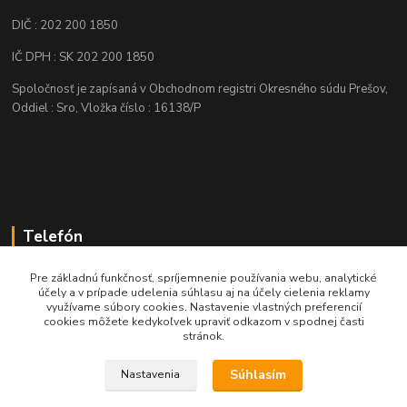
DIČ : 202 200 1850
IČ DPH : SK 202 200 1850
Spoločnosť je zapísaná v Obchodnom registri Okresného súdu Prešov,
Oddiel : Sro, Vložka číslo : 16138/P
Telefón
+421 905 622 625
Pre základnú funkčnosť, spríjemnenie používania webu, analytické
účely a v prípade udelenia súhlasu aj na účely cielenia reklamy
využívame súbory cookies. Nastavenie vlastných preferencií
obchod@nozeplus.sk
cookies môžete kedykoľvek upraviť odkazom v spodnej časti
stránok.
Súhlasím
Nastavenia