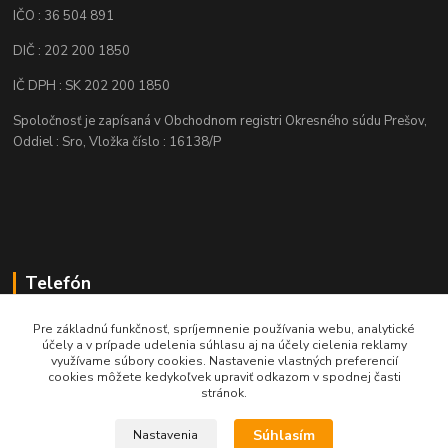
IČO : 36 504 891
DIČ : 202 200 1850
IČ DPH : SK 202 200 1850
Spoločnosť je zapísaná v Obchodnom registri Okresného súdu Prešov,
Oddiel : Sro, Vložka číslo : 16138/P
Telefón
+421 905 622 625
Pre základnú funkčnosť, spríjemnenie používania webu, analytické
účely a v prípade udelenia súhlasu aj na účely cielenia reklamy
využívame súbory cookies. Nastavenie vlastných preferencií
obchod@nozeplus.sk
cookies môžete kedykoľvek upraviť odkazom v spodnej časti
stránok.
Súhlasím
Nastavenia