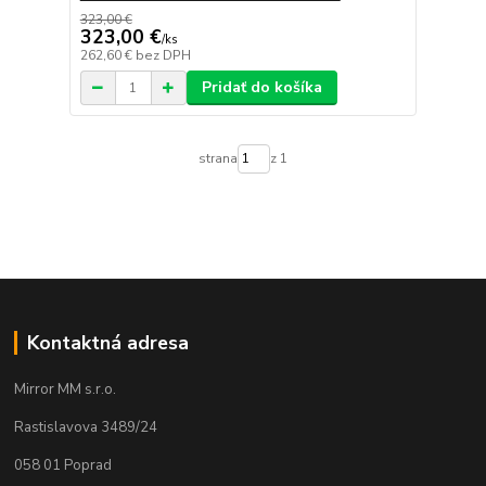
323,00 €
323,00 €
/
ks
262,60 €
bez DPH
Pridať do košíka
strana
z 1
Kontaktná adresa
Mirror MM s.r.o.
Rastislavova 3489/24
058 01 Poprad