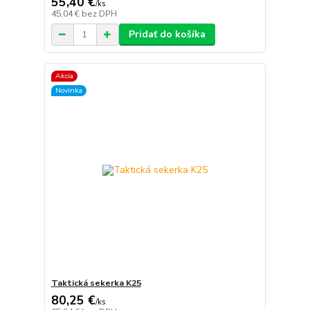
55,40 €
/
ks
45,04 €
bez DPH
Pridať do košíka
Akcia
Novinka
Taktická sekerka K25
80,25 €
/
ks