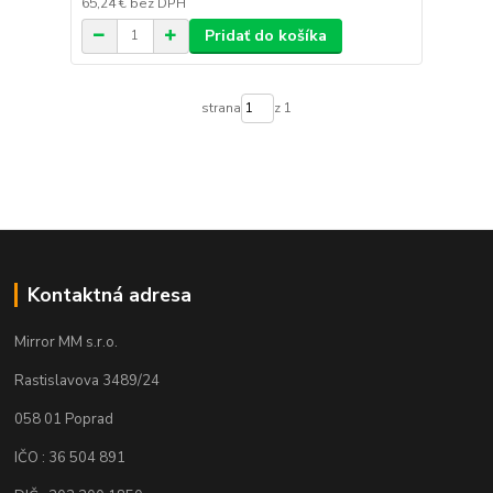
65,24 €
bez DPH
Pridať do košíka
strana
z 1
Kontaktná adresa
Mirror MM s.r.o.
Rastislavova 3489/24
058 01 Poprad
IČO : 36 504 891