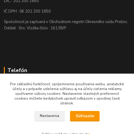
DIČ : 202 200 1850
IČ DPH : SK 202 200 1850
Spoločnosť je zapísaná v Obchodnom registri Okresného súdu Prešov,
Oddiel : Sro, Vložka číslo : 16138/P
Telefón
+421 905 622 625
Pre základnú funkčnosť, spríjemnenie používania webu, analytické
účely a v prípade udelenia súhlasu aj na účely cielenia reklamy
využívame súbory cookies. Nastavenie vlastných preferencií
obchod@nozeplus.sk
cookies môžete kedykoľvek upraviť odkazom v spodnej časti
stránok.
Súhlasím
Nastavenia