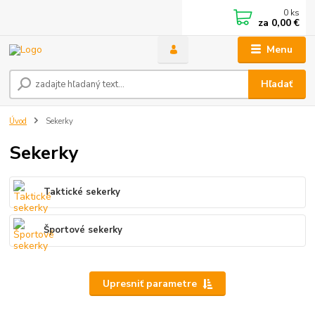
0
ks
za
0,00 €
Menu
Hľadať
Úvod
Sekerky
Sekerky
Taktické sekerky
Športové sekerky
Upresniť parametre