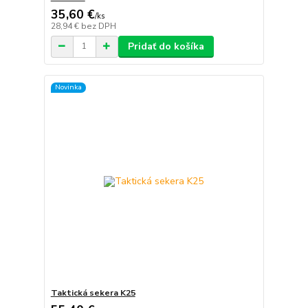
35,60 €
/
ks
28,94 €
bez DPH
Pridať do košíka
Novinka
Taktická sekera K25