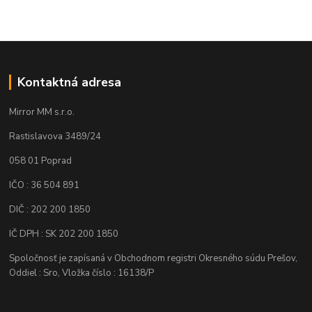
Kontaktná adresa
Mirror MM s.r.o.
Rastislavova 3489/24
058 01 Poprad
IČO : 36 504 891
DIČ : 202 200 1850
IČ DPH : SK 202 200 1850
Spoločnosť je zapísaná v Obchodnom registri Okresného súdu Prešov,
Oddiel : Sro, Vložka číslo : 16138/P