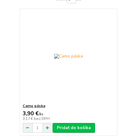
Camo páska
3,90 €
/
ks
3,17 €
bez DPH
Pridať do košíka