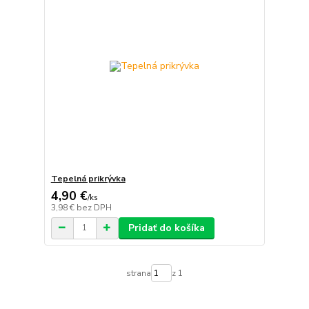
Tepelná prikrývka
4,90 €
/
ks
3,98 €
bez DPH
Pridať do košíka
strana
z 1