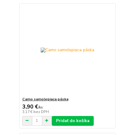
Camo samolepiaca páska
3,90 €
/
ks
3,17 €
bez DPH
Pridať do košíka