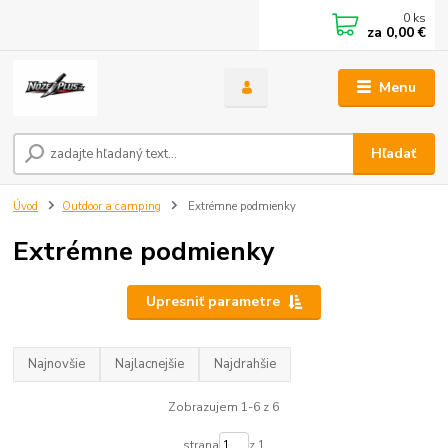
0
ks
za
0,00 €
Menu
Hľadať
Úvod
Outdoor a camping
Extrémne podmienky
Extrémne podmienky
Upresniť parametre
Najnovšie
Najlacnejšie
Najdrahšie
Zobrazujem 1-6 z 6
strana
z 1