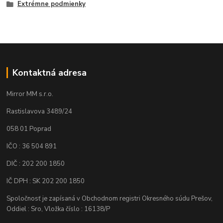
Extrémne podmienky
Kontaktná adresa
Mirror MM s.r.o.
Rastislavova 3489/24
058 01 Poprad
IČO : 36 504 891
DIČ : 202 200 1850
IČ DPH : SK 202 200 1850
Spoločnosť je zapísaná v Obchodnom registri Okresného súdu Prešov,
Oddiel : Sro, Vložka číslo : 16138/P