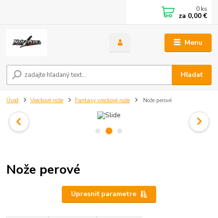
0
ks
za
0,00 €
Menu
Hľadať
Úvod
Vreckové nože
Fantasy vreckové nože
Nože perové
Nože perové
Upresniť parametre