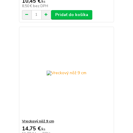
10,45 €
/
ks
8,50 €
bez DPH
Pridať do košíka
Vreckový nôž 9 cm
14,75 €
/
ks