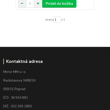
Pridať do košíka
strana
z 1
Kontaktná adresa
Mirror MM s.r.o.
Rastislavova 3489/24
058 01 Poprad
IČO : 36 504 891
DIČ : 202 200 1850