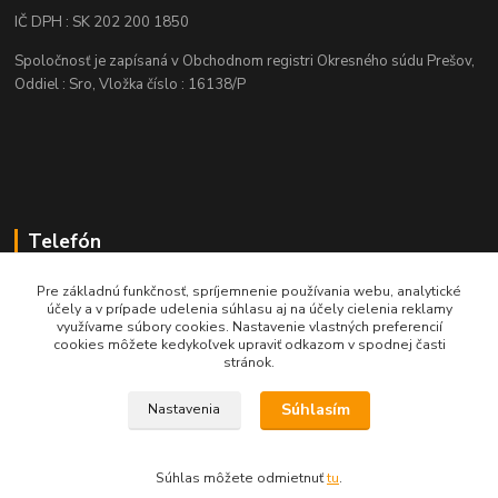
IČ DPH : SK 202 200 1850
Spoločnosť je zapísaná v Obchodnom registri Okresného súdu Prešov,
Oddiel : Sro, Vložka číslo : 16138/P
Telefón
+421 905 622 625
Pre základnú funkčnosť, spríjemnenie používania webu, analytické
účely a v prípade udelenia súhlasu aj na účely cielenia reklamy
využívame súbory cookies. Nastavenie vlastných preferencií
obchod@nozeplus.sk
cookies môžete kedykoľvek upraviť odkazom v spodnej časti
stránok.
Súhlasím
Nastavenia
Súhlas môžete odmietnuť
tu
.
Vytvorené na
Eshop-rychlo.sk