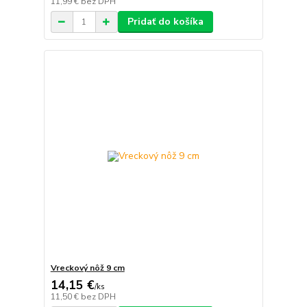
11,99 €
bez DPH
Pridať do košíka
Vreckový nôž 9 cm
14,15 €
/
ks
11,50 €
bez DPH