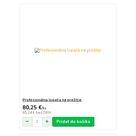
Profesionálna lopata na prežitie
80,25 €
/
ks
65,24 €
bez DPH
Pridať do košíka