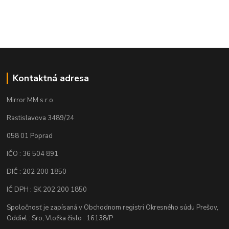
Kontaktná adresa
Mirror MM s.r.o.
Rastislavova 3489/24
058 01 Poprad
IČO : 36 504 891
DIČ : 202 200 1850
IČ DPH : SK 202 200 1850
Spoločnosť je zapísaná v Obchodnom registri Okresného súdu Prešov,
Oddiel : Sro, Vložka číslo : 16138/P