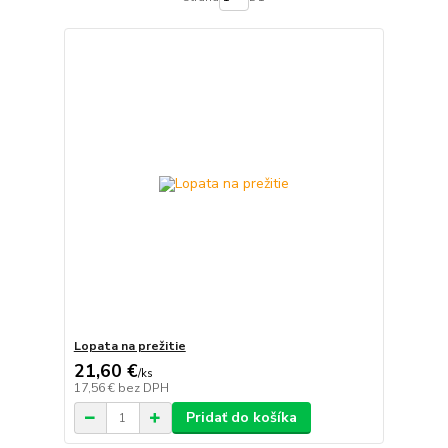
Lopata na prežitie
21,60 €
/
ks
17,56 €
bez DPH
Pridať do košíka