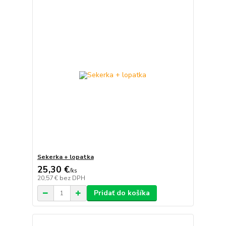
Sekerka + lopatka
25,30 €
/
ks
20,57 €
bez DPH
Pridať do košíka