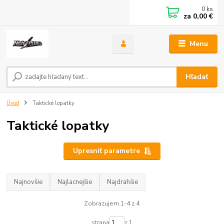
0
ks
za
0,00 €
Menu
Hľadať
Úvod
Taktické lopatky
Taktické lopatky
Upresniť parametre
Najnovšie
Najlacnejšie
Najdrahšie
Zobrazujem 1-4 z 4
strana
z 1