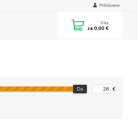
Prihlásenie
0
ks
za
0,00 €
Do
€