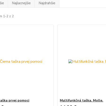
šie
Najlacnejšie
Najdrahšie
m 1-2 z 2
taška prvej pomoci
Multifunkčná taška. Molle.