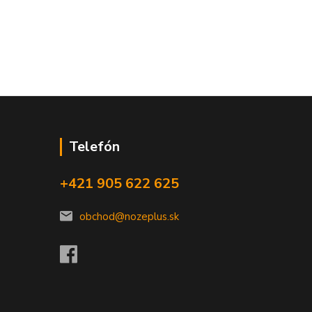
Telefón
+421 905 622 625
obchod@nozeplus.sk