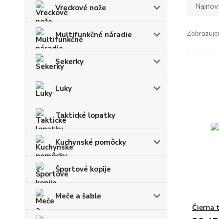
Najnov
Vreckové nože
Zobrazuje
Multifunkčné náradie
Sekerky
Luky
Taktické lopatky
Kuchynské pomôcky
Športové kopije
Meče a šable
Čierna 