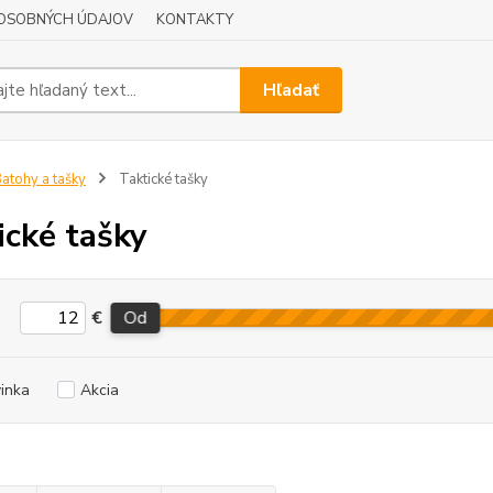
OSOBNÝCH ÚDAJOV
KONTAKTY
Hľadať
atohy a tašky
Taktické tašky
ické tašky
€
Od
inka
Akcia