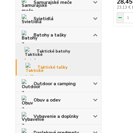
28,45
Samurajské meče
23,13 €
Svietidlá
Batohy a tašky
Taktické batohy
Taktické tašky
Outdoor a camping
Obuv a odev
Vybavenie a doplnky
Darčekové predmety