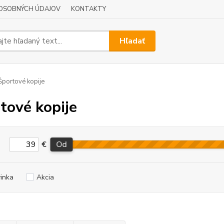
OSOBNÝCH ÚDAJOV
KONTAKTY
Hľadať
portové kopije
tové kopije
€
Od
inka
Akcia