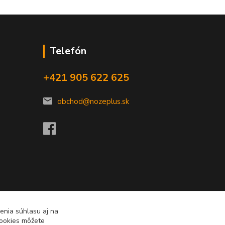
Telefón
+421 905 622 625
obchod@nozeplus.sk
enia súhlasu aj na
cookies môžete