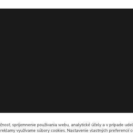
čnosť, spríjemnenie používania webu, analytické účely a v prípade udel
a reklamy využívame súbory cookies. Nastavenie vlastných preferencií 