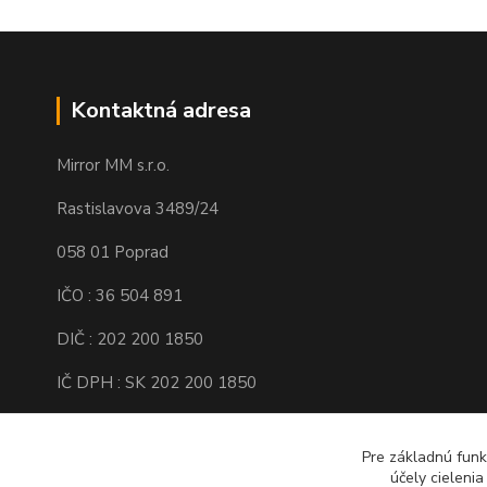
Kontaktná adresa
Mirror MM s.r.o.
Rastislavova 3489/24
058 01 Poprad
IČO : 36 504 891
DIČ : 202 200 1850
IČ DPH : SK 202 200 1850
Spoločnosť je zapísaná v Obchodnom
registri Okresného súdu Prešov, Oddiel :
Pre základnú funk
Sro, Vložka číslo : 16138/P
účely cieleni