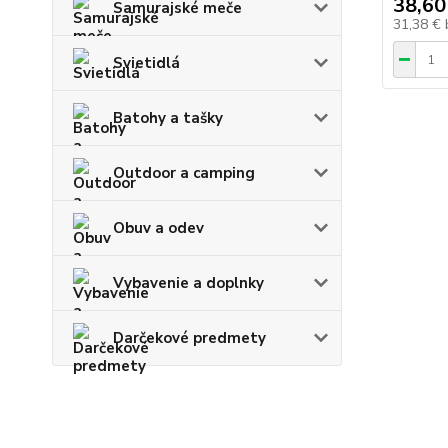
38,60
Samurajské meče
31,38 €
Svietidlá
Batohy a tašky
Outdoor a camping
Obuv a odev
Vybavenie a doplnky
Darčekové predmety