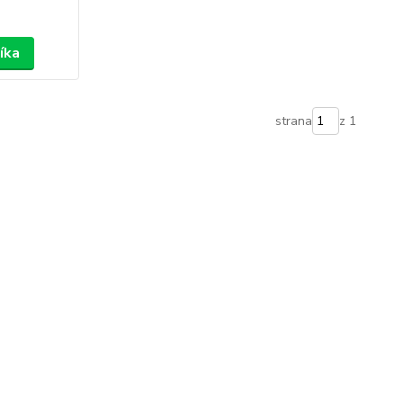
íka
strana
z 1