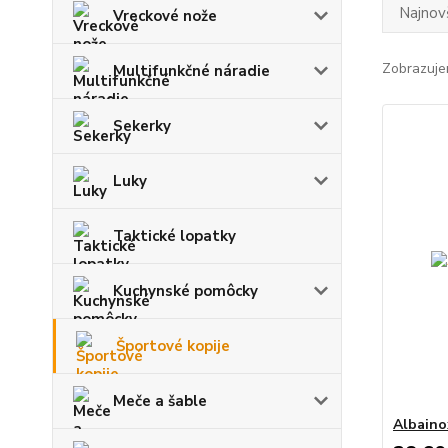
Najnov
Vreckové nože
Zobrazuje
Multifunkčné náradie
Sekerky
Luky
Taktické lopatky
Kuchynské pomôcky
Športové kopije
Meče a šable
Albaino