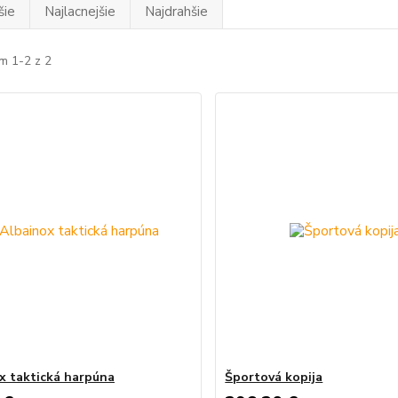
šie
Najlacnejšie
Najdrahšie
m 1-2 z 2
x taktická harpúna
Športová kopija