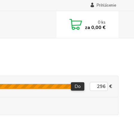
Prihlásenie
0
ks
za
0,00 €
Do
€