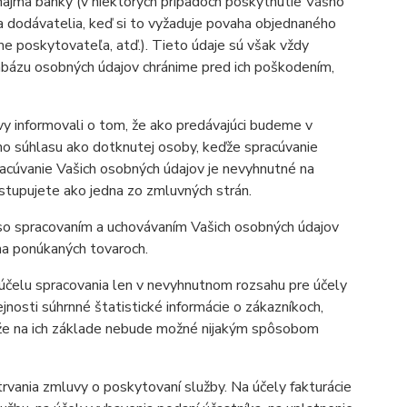
najmä banky (v niektorých prípadoch poskytnutie Vášho
 a dodávatelia, keď si to vyžaduje povaha objednaného
éme poskytovateľa, atď.). Tieto údaje sú však vždy
abázu osobných údajov chránime pred ich poškodením,
vy informovali o tom, že ako predávajúci budeme v
o súhlasu ako dotknutej osoby, keďže spracúvanie
acúvanie Vašich osobných údajov je nevyhnutné na
ystupujete ako jedna zo zmluvných strán.
as so spracovaním a uchovávaním Vašich osobných údajov
 na ponúkaných tovaroch.
účelu spracovania len v nevyhnutnom rozsahu pre účely
jnosti súhrnné štatistické informácie o zákazníkoch,
, že na ich základe nebude možné nijakým spôsobom
vania zmluvy o poskytovaní služby. Na účely fakturácie