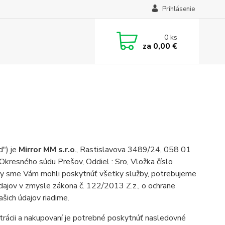
Prihlásenie
0
ks
za
0,00 €
") je
Mirror MM s.r.o
., Rastislavova 3489/24, 058 01
Okresného súdu Prešov, Oddiel : Sro, Vložka číslo
 Vám mohli poskytnúť všetky služby, potrebujeme
dajov v zmysle zákona č. 122/2013 Z.z., o ochrane
šich údajov riadime.
strácii a nakupovaní je potrebné poskytnúť nasledovné