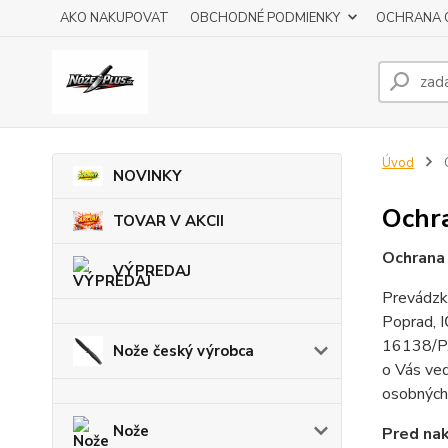
AKO NAKUPOVAT
OBCHODNÉ PODMIENKY
OCHRANA 
Úvod
NOVINKY
Ochr
TOVAR V AKCII
Ochrana
VÝPREDAJ
Prevádzk
Poprad, I
16138/P
Nože český výrobca
o Vás ved
osobných 
Nože
Pred nak