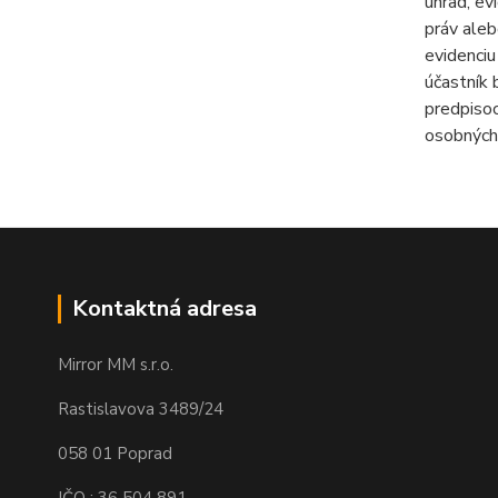
úhrad, ev
práv aleb
evidenciu
účastník 
predpisoc
osobných
Kontaktná adresa
Mirror MM s.r.o.
Rastislavova 3489/24
058 01 Poprad