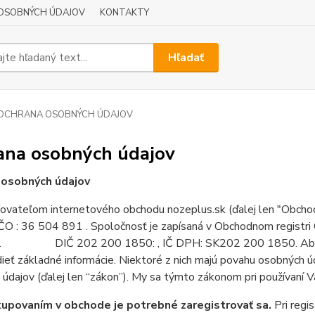
OSOBNÝCH ÚDAJOV
KONTAKTY
Hľadať
OCHRANA OSOBNÝCH ÚDAJOV
ana osobných údajov
 osobných údajov
ovateľom internetového obchodu nozeplus.sk (ďalej len "Obchod
ČO : 36 504 891 . Spoločnosť je zapísaná v Obchodnom registri 
. DIČ 202 200 1850: , IČ DPH: SK202 200 1850. Aby sme
ieť základné informácie. Niektoré z nich majú povahu osobných ú
údajov (ďalej len “zákon”). My sa týmto zákonom pri používaní Va
upovaním v obchode je potrebné zaregistrovať sa.
Pri regi