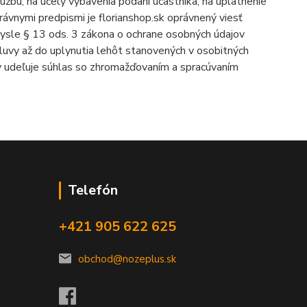
žbu, na účely vybavenia podaní účastníka, na uplatnenie
ávnymi predpismi je florianshop.sk oprávnený viesť
mysle § 13 ods. 3 zákona o ochrane osobných údajov
mluvy až do uplynutia lehôt stanovených v osobitných
vy udeľuje súhlas so zhromažďovaním a spracúvaním
Telefón
+421 905 622 625
obchod@nozeplus.sk