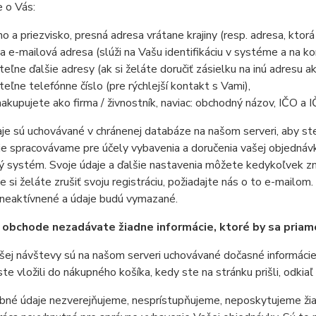
e o Vás:
o a priezvisko, presná adresa vrátane krajiny (resp. adresa, ktor
a e-mailová adresa (slúži na Vašu identifikáciu v systéme a na ko
iteľne ďalšie adresy (ak si želáte doručiť zásielku na inú adresu ak
iteľne telefónne číslo (pre rýchlejší kontakt s Vami),
nakupujete ako firma / živnostník, naviac: obchodný názov, IČO a 
je sú uchovávané v chránenej databáze na našom serveri, aby ste
e spracovávame pre účely vybavenia a doručenia vašej objednávky
ý systém. Svoje údaje a ďalšie nastavenia môžete kedykoľvek zm
že si želáte zrušiť svoju registráciu, požiadajte nás o to e-mail
zneaktívnené a údaje budú vymazané.
obchode nezadávate žiadne informácie, ktoré by sa priamo 
ej návštevy sú na našom serveri uchovávané dočasné informácie
ste vložili do nákupného košíka, kedy ste na stránku prišli, odkiaľ 
né údaje nezverejňujeme, nesprístupňujeme, neposkytujeme žiad