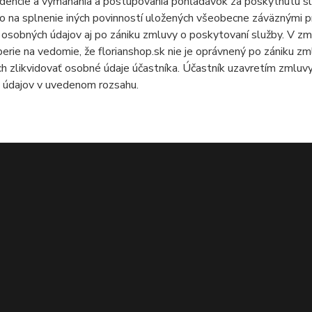
idencie a vymáhania a postupovania pohľadávok za poskytnutú slu
o na splnenie iných povinností uložených všeobecne záväznými pr
 osobných údajov aj po zániku zmluvy o poskytovaní služby. V z
berie na vedomie, že florianshop.sk nie je oprávnený po zániku z
h zlikvidovať osobné údaje účastníka. Účastník uzavretím zmlu
 údajov v uvedenom rozsahu.