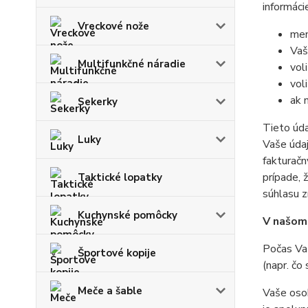
informáci
Vreckové nože
men
Vaš
Multifunkčné náradie
vol
vol
ak 
Sekerky
Tieto úda
Luky
Vaše údaj
fakturačn
prípade, 
Taktické lopatky
súhlasu 
Kuchynské pomôcky
V našom 
Počas Vaš
Športové kopije
(napr. čo 
Meče a šable
Vaše osob