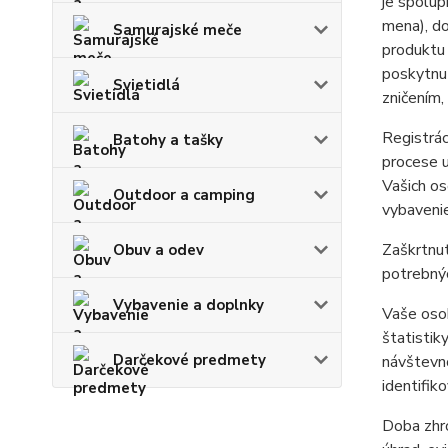
je spolup
mena), do
Samurajské meče
produktu 
poskytnu
Svietidlá
zničením,
Registrác
Batohy a tašky
procese u
Vašich o
Outdoor a camping
vybavenie
Zaškrtnut
Obuv a odev
potrebnýc
Vybavenie a doplnky
Vaše oso
štatistik
Darčekové predmety
návštevno
identifik
Doba zhro