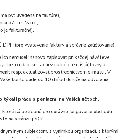
á ma byť uvedená na faktúre),
munikáciu s Vami),
o je fakturačná),
IČ DPH (pre vystavenie faktúry a správne zaúčtovanie).
 ich nemuseli nanovo zapisovať pri každej návšteve.
. Tieto údaje sú taktiež nutné pre náš účtovný a
eniť resp. aktualizovať prostredníctvom e-mailu . V
om. Vaše konto bude do 10 dní od doručenia odvolania
týkali práce s peniazmi na Vašich účtoch.
, ktoré sú potrebné pre správne fungovanie obchodu
ste na stránku prišli).
nym iným subjektom, s výnimkou organizácií, s ktorými