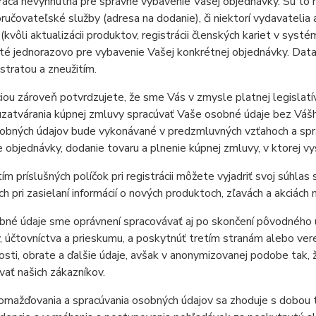
ráca nevyhnutná pre správne vybavenie Vašej objednávky. Sú to 
ručovateľské služby (adresa na dodanie), či niektorí vydavatelia
(kvôli aktualizácii produktov, registrácii členských kariet v syst
té jednorazovo pre vybavenie Vašej konkrétnej objednávky. Dat
 stratou a zneužitím.
iou zároveň potvrdzujete, že sme Vás v zmysle platnej legislatí
zatvárania kúpnej zmluvy spracúvať Vaše osobné údaje bez Vášh
sobných údajov bude vykonávané v predzmluvných vzťahoch a spr
 objednávky, dodanie tovaru a plnenie kúpnej zmluvy, v ktorej v
ím príslušných políčok pri registrácii môžete vyjadriť svoj súhl
h pri zasielaní informácií o nových produktoch, zľavách a akciách
bné údaje sme oprávnení spracovávať aj po skončení pôvodného 
y, účtovníctva a prieskumu, a poskytnúť tretím stranám alebo vere
sti, obrate a ďalšie údaje, avšak v anonymizovanej podobe tak
ovať našich zákazníkov.
mažďovania a spracúvania osobných údajov sa zhoduje s dobou tr