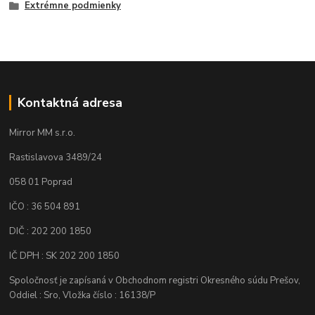
Extrémne podmienky
Kontaktná adresa
Mirror MM s.r.o.
Rastislavova 3489/24
058 01 Poprad
IČO : 36 504 891
DIČ : 202 200 1850
IČ DPH : SK 202 200 1850
Spoločnosť je zapísaná v Obchodnom registri Okresného súdu Prešov,
Oddiel : Sro, Vložka číslo : 16138/P