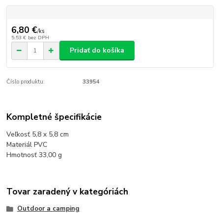
6,80 €
/
ks
5,53 €
bez DPH
Pridať do košíka
Číslo produktu:
33954
Kompletné špecifikácie
Veľkosť 5,8 x 5,8 cm
Materiál PVC
Hmotnosť 33,00 g
Tovar zaradený v kategóriách
Outdoor a camping