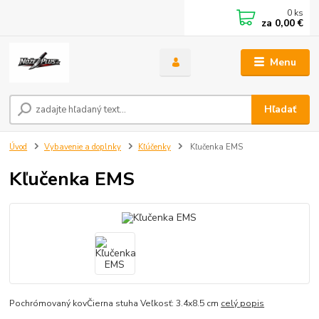
0
ks
za
0,00 €
Menu
Hľadať
Úvod
Vybavenie a doplnky
Kľúčenky
Kľučenka EMS
Kľučenka EMS
Pochrómovaný kovČierna stuha Veľkosť: 3.4x8.5 cm
celý popis