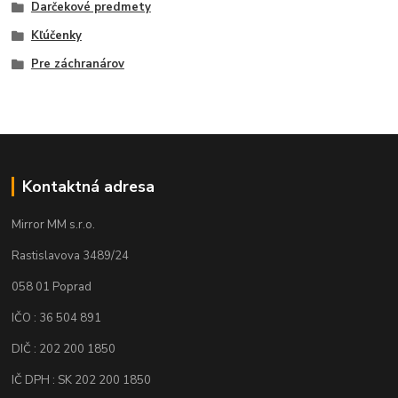
Darčekové predmety
Kľúčenky
Pre záchranárov
Kontaktná adresa
Mirror MM s.r.o.
Rastislavova 3489/24
058 01 Poprad
IČO : 36 504 891
DIČ : 202 200 1850
IČ DPH : SK 202 200 1850