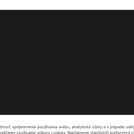
čnosť, spríjemnenie používania webu, analytické účely a v prípade udel
a reklamy využívame súbory cookies. Nastavenie vlastných preferencií 