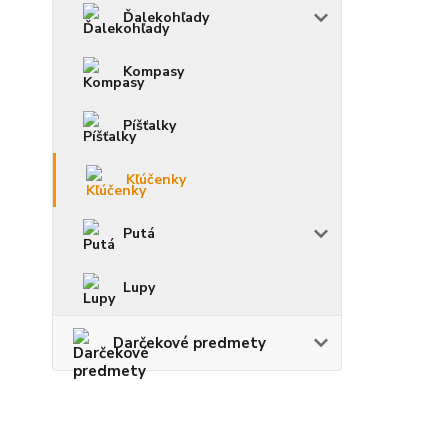
Ďalekohľady
Kompasy
Píšťalky
Kľúčenky
Putá
Lupy
Darčekové predmety