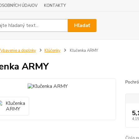
OSOBNÝCH ÚDAJOV
KONTAKTY
Hľadať
ybavenie a doplnky
Kľúčenky
Kľučenka ARMY
čenka ARMY
Pochró
5,
4,15
Číslo p