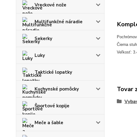
Vreckové nože
Multifunkčné náradie
Komple
Pochrómov
Sekerky
Čierna stu
Veľkosť: 3
Luky
Taktické lopatky
Tovar 
Kuchynské pomôcky
Vybav
Športové kopije
Meče a šable