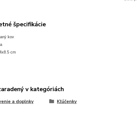
tné špecifikácie
aný kov
ha
.4x8.5 cm
zaradený v kategóriách
enie a doplnky
Kľúčenky