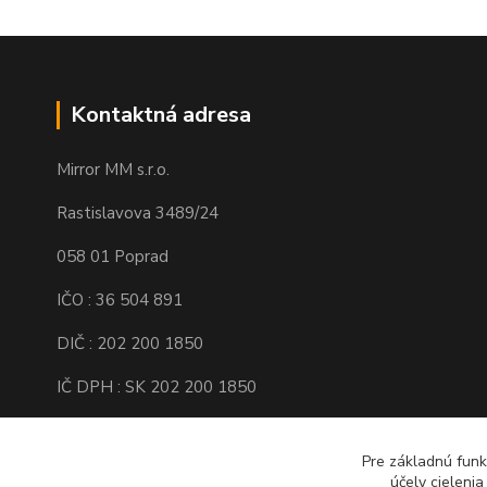
Kontaktná adresa
Mirror MM s.r.o.
Rastislavova 3489/24
058 01 Poprad
IČO : 36 504 891
DIČ : 202 200 1850
IČ DPH : SK 202 200 1850
Spoločnosť je zapísaná v Obchodnom
registri Okresného súdu Prešov, Oddiel :
Pre základnú funk
Sro, Vložka číslo : 16138/P
účely cieleni