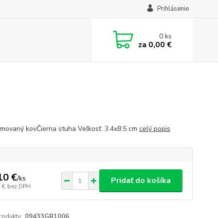
Prihlásenie
0
ks
za
0,00 €
movaný kovČierna stuha Veľkosť: 3.4x8.5 cm
celý popis
10 €
/
ks
Pridať do košíka
 €
bez DPH
roduktu:
09433GR1006