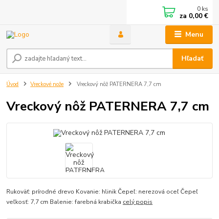
0
ks
za
0,00 €
Menu
Hľadať
Úvod
Vreckové nože
Vreckový nôž PATERNERA 7,7 cm
Vreckový nôž PATERNERA 7,7 cm
Rukoväť: prírodné drevo Kovanie: hlinik Čepeľ: nerezová oceľ Čepeľ
veľkosť: 7,7 cm Balenie: farebná krabička
celý popis