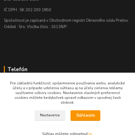
IČ DPH : SK 202 200 1850
Spoločnosť je zapísaná v Obchodnom registri Okresného súdu Prešov,
Oddiel : Sro, Vložka číslo : 16138/P
Telefón
+421 905 622 625
Pre základnú funkčnosť, spríjemnenie používania webu, analytické
účely a v prípade udelenia súhlasu aj na účely cielenia reklamy
využívame súbory cookies. Nastavenie vlastných preferencií
obchod@nozeplus.sk
cookies môžete kedykoľvek upraviť odkazom v spodnej časti
stránok.
Súhlasím
Nastavenia
Súhlas môžete odmietnuť
tu
.