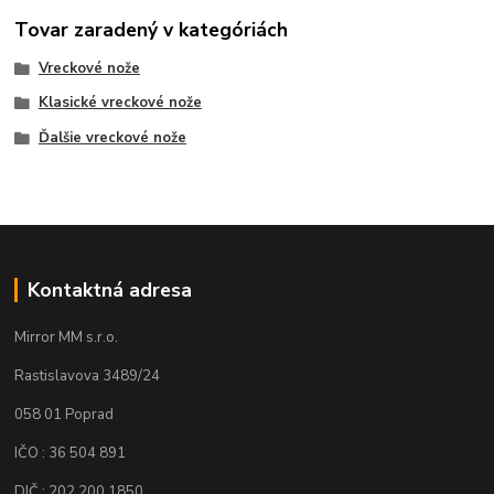
Tovar zaradený v kategóriách
Vreckové nože
Klasické vreckové nože
Ďalšie vreckové nože
Kontaktná adresa
Mirror MM s.r.o.
Rastislavova 3489/24
058 01 Poprad
IČO : 36 504 891
DIČ : 202 200 1850